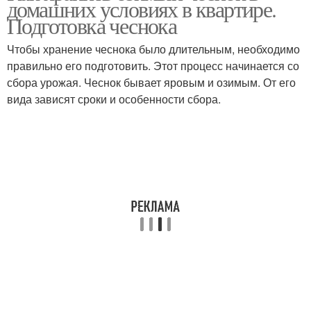
домашних условиях в квартире.
урожая
Подготовка чеснока
Чтобы хранение чеснока было длительным, необходимо
Лука в домашних
Хранения в домашних
правильно его подготовить. Этот процесс начинается со
условиях
условиях
сбора урожая. Чеснок бывает яровым и озимым. От его
вида зависят сроки и особенности сбора.
Оптимальные условия
Условия до весны
Чеснок для посадки