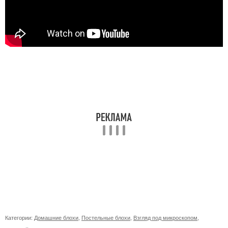
Категории:
Домашние блохи
,
Постельные блохи
,
Взгляд под микроскопом
,