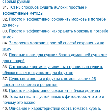
своими руками
31.
ТОП-5 способов сушить яблоки: простые и
эффективные методы
32.
Просто и эффективно: сохранить морковь в погребе
до весны
33.
Просто и эффективно: как хранить морковь в погребе
зимой
34.
Заморозка моркови: простой способ сохранения на
зиму
35.
Простые шаги для сушки яблок в домашней сушилке
для овощей
36.
Сэкономьте время и усилия: как правильно сушить
яблоки в электросушилке для фруктов
37.
Сушь свои овощи и фрукты с помощью этих 25
полезных советов и рецептов
38.
Просто и эффективно: сохранить яблоки до зимы
39.
Томаты гиганты устойчивые к фитофторе: что это и
почему это важно
40.
Описание и характеристики сорта томатов хурма.