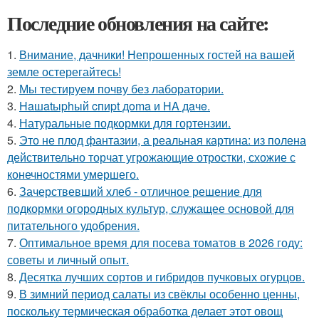
Последние обновления на сайте:
1.
Внимание, дачники! Непрошенных гостей на вашей
земле остерегайтесь!
2.
Мы тестируем почву без лаборатории.
3.
Haшatыphый cпиpt дoma и HA дaчe.
4.
Натуральные подкормки для гортензии.
5.
Это не плод фантазии, а реальная картина: из полена
действительно торчат угрожающие отростки, схожие с
конечностями умершего.
6.
Зачерствевший хлеб - отличное решение для
подкормки огородных культур, служащее основой для
питательного удобрения.
7.
Оптимальное время для посева томатов в 2026 году:
советы и личный опыт.
8.
Десятка лучших сортов и гибридов пучковых огурцов.
9.
В зимний период салаты из свёклы особенно ценны,
поскольку термическая обработка делает этот овощ