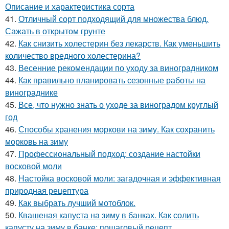
Описание и характеристика сорта
41.
Отличный сорт подходящий для множества блюд.
Сажать в открытом грунте
42.
Как снизить холестерин без лекарств. Как уменьшить
количество вредного холестерина?
43.
Весенние рекомендации по уходу за виноградником
44.
Как правильно планировать сезонные работы на
винограднике
45.
Все, что нужно знать о уходе за виноградом круглый
год
46.
Способы хранения моркови на зиму. Как сохранить
морковь на зиму
47.
Профессиональный подход: создание настойки
восковой моли
48.
Настойка восковой моли: загадочная и эффективная
природная рецептура
49.
Как выбрать лучший мотоблок.
50.
Квашеная капуста на зиму в банках. Как солить
капусту на зиму в банке: пошаговый рецепт