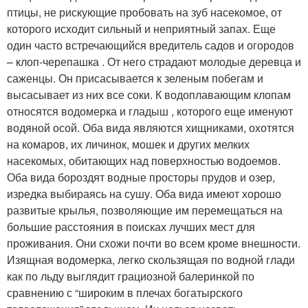
птицы, не рискующие пробовать на зуб насекомое, от
которого исходит сильный и неприятный запах. Еще
один часто встречающийся вредитель садов и огородов
– клоп-черепашка . От него страдают молодые деревца и
саженцы. Он присасывается к зеленым побегам и
высасывает из них все соки. К водоплавающим клопам
относятся водомерка и гладыш , которого еще именуют
водяной осой. Оба вида являются хищниками, охотятся
на комаров, их личинок, мошек и других мелких
насекомых, обитающих над поверхностью водоемов.
Оба вида бороздят водные просторы прудов и озер,
изредка выбираясь на сушу. Оба вида имеют хорошо
развитые крылья, позволяющие им перемещаться на
большие расстояния в поисках лучших мест для
проживания. Они схожи почти во всем кроме внешности.
Изящная водомерка, легко скользящая по водной глади
как по льду выглядит грациозной балеринкой по
сравнению с “широким в плечах богатырского