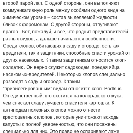
второй парой лап. С одной стороны, они выполняют
коммуникативную роль между особями одного вида на
химическом уровне – состав выделяемой жидкости
близок к феромонам. С другой стороны, отпугивают
врагов. Вот, пожалуй, и все, что роднит представителей
разных видов, а дальше начинаются особенности.
Среди клопов, обитающих в саду и огороде, есть как
вредители, так и защитники, способные спасти урожай от
других насекомых. К таким защитникам относится клоп-
солдатик . Он верно служит садоводам, поедая яйца
насекомых-вредителей. Некоторых клопов специально
разводят в саду и огороде. К таким
“привилегированным” видам относится клоп Podisus .
Он единственный, кто охотится на колорадского жука,
чем снискал славу лучшего спасителя картошки. К
антиподам полезных клопов можно отнести
крестоцветных клопов , которые уничтожают всходы
капусты с полной уверенностью, что они посажены
специально для них. Это право не оспаривают даже