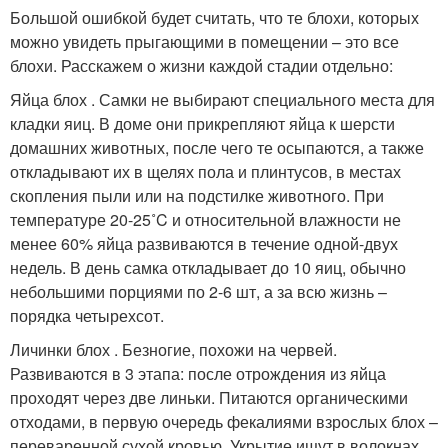
Большой ошибкой будет считать, что те блохи, которых
можно увидеть прыгающими в помещении – это все
блохи. Расскажем о жизни каждой стадии отдельно:
Яйца блох . Самки не выбирают специального места для
кладки яиц. В доме они прикрепляют яйца к шерсти
домашних животных, после чего те осыпаются, а также
откладывают их в щелях пола и плинтусов, в местах
скопления пыли или на подстилке животного. При
температуре 20-25˚C и относительной влажности не
менее 60% яйца развиваются в течение одной-двух
недель. В день самка откладывает до 10 яиц, обычно
небольшими порциями по 2-6 шт, а за всю жизнь –
порядка четырехсот.
Личинки блох . Безногие, похожи на червей.
Развиваются в 3 этапа: после отрождения из яйца
проходят через две линьки. Питаются органическими
отходами, в первую очередь фекалиями взрослых блох –
переваренной сухой кровью. Укрытие ищут в волокнах