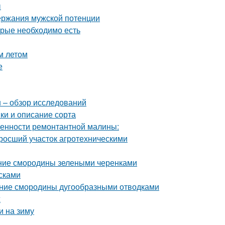
ы
ержания мужской потенции
орые необходимо есть
м летом
е
н – обзор исследований
ки и описание сорта
енности ремонтантной малины:
аросший участок агротехническими
ние смородины зелеными черенками
сками
ение смородины дугообразными отводками
ж
и на зиму