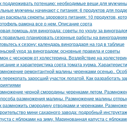
к поддерживать потенцию: необходимые вещи для мужчин
льные мужчины начинают с питания: 6 продуктов для подд
ач раскрыла секреты здорового питания: 10 продуктов, кот
ртофель рамона все о нем. Описание сорта
рвая помощь для винограда: советы по уходу за виноградо
к правильно планировать сезонные работы на виноградник
товьтесь к сезону: календарь виноградаря на год в таблице
ньский уход за виноградом: основные правила и советы
мон с чесноком от холестерина. Воздействие на холестери
исание и характеристика сорта томата хурма. Характеристи
змножение ремонтантной малины черенками осенью.. Особ
к перекопать заросший участок лопатой. Как разработать з
риятиями
змножение черной смородины черенками летом. Размноже
способа размножения малины. Размножение малины отпры
к размножить смородину отводками и черенками. Размнож
роительство мини сахарного завода: подробный инструкта
пуста с яблоками на зиму. Маринованная капуста с яблокам