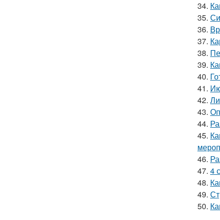
34.
Ка
35.
Си
36.
Вр
37.
Ка
38.
Пе
39.
Ка
40.
Го
41.
Ию
42.
Ли
43.
Оп
44.
Ра
45.
Ка
мероп
46.
Ра
47.
4 
48.
Ка
49.
Ст
50.
Ка