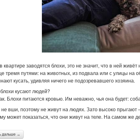
 в квартире заводятся блохи, это не значит, что в ней живё
е тремя путями: на животных, из подвала или с улицы на о
инают кусать, удивляя ничего не подозревавшего хозяина.
, блохи кусают людей?
ак. Блохи питаются кровью. Им неважно, чья она будет: соба
 не вши, поэтому не живут на людях. Зато высоко прыгают 
му может показаться, что они живут на теле. На самом же д
ь дальше →