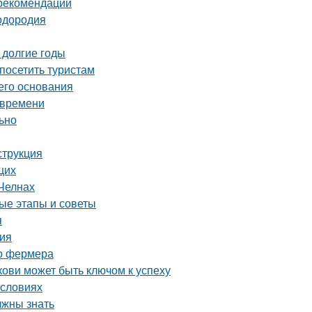
 рекомендации
лодородия
 долгие годы
посетить туристам
его основания
 времени
льно
струкция
щих
Челнах
ые этапы и советы
я
ция
го фермера
ови может быть ключом к успеху
условиях
лжны знать