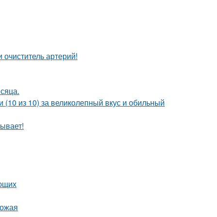
 очиститель артерий!
сяца.
 (10 из 10) за великолепный вкус и обильный
ывает!
ающих
рожая