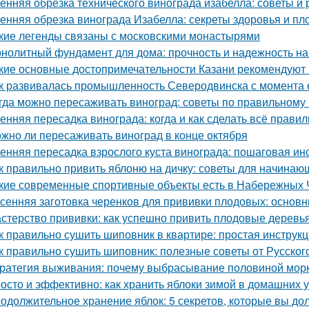
енняя обрезка технического винограда изабелла: советы и
енняя обрезка винограда Изабелла: секреты здоровья и п
кие легенды связаны с московскими монастырями
нолитный фундамент для дома: прочность и надежность на
кие основные достопримечательности Казани рекомендуют 
к развивалась промышленность Северодвинска с момента 
гда можно пересаживать виноград: советы по правильному
енняя пересадка винограда: когда и как сделать всё прави
жно ли пересаживать виноград в конце октября
енняя пересадка взрослого куста винограда: пошаговая ин
к правильно привить яблоню на дичку: советы для начинаю
кие современные спортивные объекты есть в Набережных 
сенняя заготовка черенков для прививки плодовых: основн
стерство прививки: как успешно привить плодовые деревь
к правильно сушить шиповник в квартире: простая инструк
к правильно сушить шиповник: полезные советы от Русско
ратегия выживания: почему выбрасывание половиной морк
осто и эффективно: как хранить яблоки зимой в домашних 
одолжительное хранение яблок: 5 секретов, которые вы до