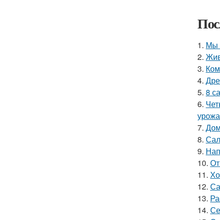
Пос
1.
Мы 
2.
Жив
3.
Ком
4.
Дре
5.
8 с
6.
Чет
урожа
7.
Дом
8.
Сал
9.
Нап
10.
От
11.
Хо
12.
Са
13.
Ра
14.
Се