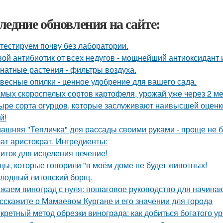
ледние обновления на сайте:
тестируем почву без лаборатории.
ой антибиотик от всех недугов - мощнейший антиоксидант и
натные растения - фильтры воздуха.
весные опилки - ценное удобрение для вашего сада.
амых скороспелых сортов картофеля, урожай уже через 2 ме
ыре сорта огурцов, которые заслуживают наивысшей оценки
й!
ашняя "Тепличка" для рассады своими руками - проще не б
ат аристократ. Ингредиенты:
иток для исцеления печение!
цы, которые говорили "в моём доме не будет животных!
лодный литовский борщ.
жаем виноград с нуля: пошаговое руководство для начин
сскажите о Мамаевом Кургане и его значении для города
кретный метод обрезки винограда: как добиться богатого у