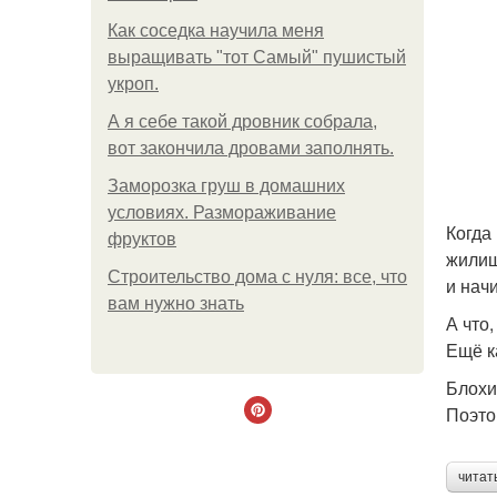
Как соседка научила меня
выращивать "тот Самый" пушистый
укроп.
А я себе такой дровник собрала,
вот закончила дровами заполнять.
Заморозка груш в домашних
условиях. Размораживание
Когда
фруктов
жилищ
Строительство дома с нуля: все, что
и нач
вам нужно знать
А что
Ещё к
Блохи
Поэто
читат