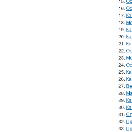
15.
Ос
16.
Ос
17.
Ка
18.
Мо
19.
Ка
20.
Ка
21.
Ко
22.
Ос
23.
Мо
24.
Ос
25.
Ка
26.
Ка
27.
Ве
28.
Ма
29.
Ка
30.
Ка
31.
Ст
32.
Пр
33.
Пр