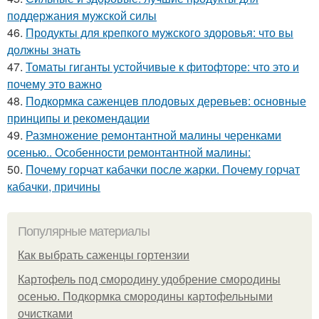
поддержания мужской силы
46.
Продукты для крепкого мужского здоровья: что вы
должны знать
47.
Томаты гиганты устойчивые к фитофторе: что это и
почему это важно
48.
Подкормка саженцев плодовых деревьев: основные
принципы и рекомендации
49.
Размножение ремонтантной малины черенками
осенью.. Особенности ремонтантной малины:
50.
Почему горчат кабачки после жарки. Почему горчат
кабачки, причины
Популярные материалы
Как выбрать саженцы гортензии
Картофель под смородину удобрение смородины
осенью. Подкормка смородины картофельными
очистками