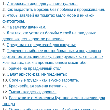
1.
Интересная идея для дачного туалета.
2.
Как вырастить морковь без проблем и прореживания.
3.
Чтобы завязей на томатах было море и никакой
фитофторы.
4.
На заметку дачникам.
5.
Для тех, кто устал от борьбы с тлей на плодовых
деревьях, есть простое решение:
6.
Средства от вредителей для капусты:
7.
Перечень наиболее востребованных и популярных
сортов томатов, широко культивируемых как в частных
хозяйствах, так и в промышленном масштабе:
8.
Горячее на праздничный стол.
9.
Салат аристократ. Ингредиенты:
10.
Солёные грузди - как вкусно засолить.
11.
Красивейшая замена петунии -.
12.
Тыква - кладезь здоровья!
13.
Расскажите о Мамаевом Кургане и его значении для
города
14.
Осенняя обрезка винограда Изабелла: секреты