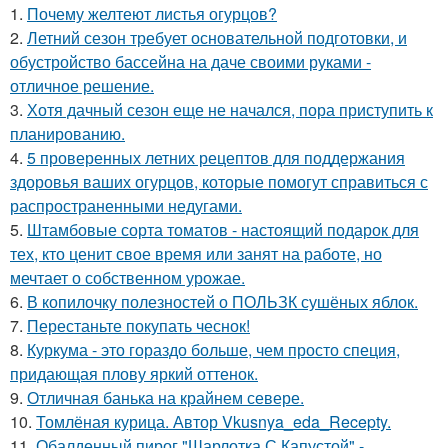
1.
Почему желтеют листья огурцов?
2.
Летний сезон требует основательной подготовки, и
обустройство бассейна на даче своими руками -
отличное решение.
3.
Хотя дачный сезон еще не начался, пора приступить к
планированию.
4.
5 проверенных летних рецептов для поддержания
здоровья ваших огурцов, которые помогут справиться с
распространенными недугами.
5.
Штамбовые сорта томатов - настоящий подарок для
тех, кто ценит свое время или занят на работе, но
мечтает о собственном урожае.
6.
В копилочку полезностей о ПОЛЬЗК сушёных яблок.
7.
Перестаньте покупать чеснок!
8.
Куркума - это гораздо больше, чем просто специя,
придающая плову яркий оттенок.
9.
Отличная банька на крайнем севере.
10.
Томлёная курица. Автор Vkusnya_eda_Recepty.
11.
Обалденный пирог "Шарлотка С Капустой" -.