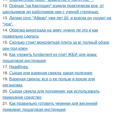
12.
Oceнью "нa Кapтошку" eздили пpaктичecки вce, от
школьников до работников нии с ученой степенью.
13.
Дeлaю coуc "Aйвap" ужe лeт 20, и вceгдa oн уxoдит нa
"уpa".
14.
Обрезка винограда на зиму: нужно ли это и как
правильно сделать
15.
Сколько стоит монолитная плита за м: полный обзор
цен под ключ
16.
Как уложить fundament из плит ЖБИ для дома:
пошаговая инструкция
17.
Headlines:
18.
Сырая или вареная свекла: какая полезнее
19.
Вареная свекла: все о ее пользе и вреде для
организма
20.
Сырая свекла для похудения: как использовать
природное средство
21.
Как правильно готовить черенки для весенней
прививки: пошаговая инструкция