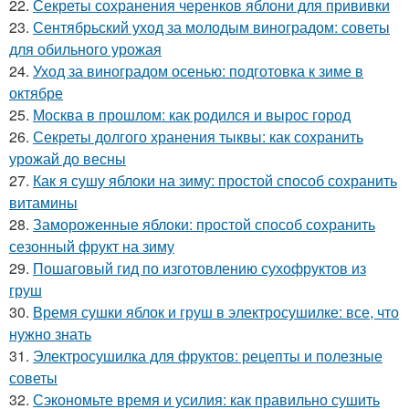
22.
Секреты сохранения черенков яблони для прививки
23.
Сентябрьский уход за молодым виноградом: советы
для обильного урожая
24.
Уход за виноградом осенью: подготовка к зиме в
октябре
25.
Москва в прошлом: как родился и вырос город
26.
Секреты долгого хранения тыквы: как сохранить
урожай до весны
27.
Как я сушу яблоки на зиму: простой способ сохранить
витамины
28.
Замороженные яблоки: простой способ сохранить
сезонный фрукт на зиму
29.
Пошаговый гид по изготовлению сухофруктов из
груш
30.
Время сушки яблок и груш в электросушилке: все, что
нужно знать
31.
Электросушилка для фруктов: рецепты и полезные
советы
32.
Сэкономьте время и усилия: как правильно сушить