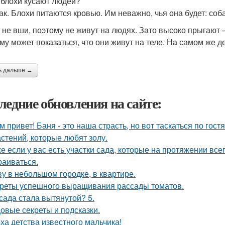
, блохи кусают людей?
ак. Блохи питаются кровью. Им неважно, чья она будет: соба
 не вши, поэтому не живут на людях. Зато высоко прыгают 
му может показаться, что они живут на теле. На самом же д
ь дальше →
ледние обновления на сайте:
м привет! Баня - это наша страсть, но вот таскаться по гост
астений, которые любят золу.
е если у вас есть участки сада, которые на протяжении всег
раиваться.
у в небольшом городке, в квартире.
реты успешного выращивания рассады томатов.
сада стала вытянутой? 5.
овые секреты и подсказки.
ха детства известного мальчика!