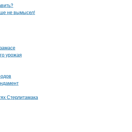
авить?
ьше не вымысел!
рзамасе
ого урожая
водов
ундамент
тях Стерлитамака