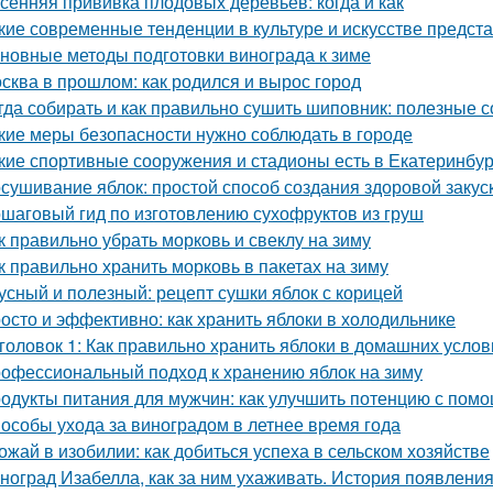
сенняя прививка плодовых деревьев: когда и как
кие современные тенденции в культуре и искусстве предст
новные методы подготовки винограда к зиме
сква в прошлом: как родился и вырос город
гда собирать и как правильно сушить шиповник: полезные с
кие меры безопасности нужно соблюдать в городе
кие спортивные сооружения и стадионы есть в Екатеринбур
сушивание яблок: простой способ создания здоровой закус
шаговый гид по изготовлению сухофруктов из груш
к правильно убрать морковь и свеклу на зиму
к правильно хранить морковь в пакетах на зиму
усный и полезный: рецепт сушки яблок с корицей
осто и эффективно: как хранить яблоки в холодильнике
головок 1: Как правильно хранить яблоки в домашних усло
офессиональный подход к хранению яблок на зиму
одукты питания для мужчин: как улучшить потенцию с пом
особы ухода за виноградом в летнее время года
ожай в изобилии: как добиться успеха в сельском хозяйстве
ноград Изабелла, как за ним ухаживать. История появлени