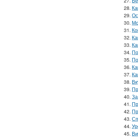
27.
Ве
28.
Ка
29.
Ос
30.
Мо
31.
Ко
32.
Ка
33.
Ка
34.
По
35.
По
36.
Ка
37.
Ка
38.
Вк
39.
Пр
40.
За
41.
Пр
42.
Пр
43.
Сп
44.
Ур
45.
Ви