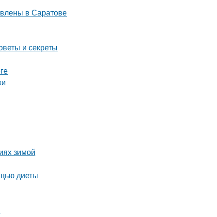
авлены в Саратове
оветы и секреты
ге
ки
виях зимой
ощью диеты
я