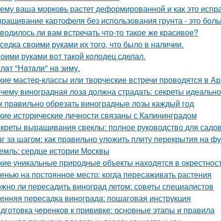
ему ваша морковь растет деформированной и как это испр
ращивание картофеля без использования грунта - это бол
водилось ли вам встречать что-то такое же красивое?
седка своими руками их того, что было в наличии.
оими руками вот такой колодец сделал.
лaт "Нaтaли" нa зиму.
кие мастер-классы или творческие встречи проводятся в А
чему виноградная лоза должна страдать: секреты идеальн
к правильно обрезать виноградные лозы каждый год
кие исторические личности связаны с Калининградом
креты выращивания свеклы: полное руководство для садо
г за шагом: как правильно уложить плиту перекрытия на ф
емль: сердце истории Москвы
кие уникальные природные объекты находятся в окрестнос
енью на постоянное место: когда пересаживать растения
жно ли пересадить виноград летом: советы специалистов
енняя пересадка винограда: пошаговая инструкция
дготовка черенков к прививке: основные этапы и правила