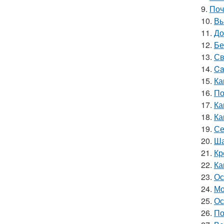
9.
Поч
10.
Вы
11.
До
12.
Бе
13.
Св
14.
Ca
15.
Ка
16.
По
17.
Ка
18.
Ка
19.
Се
20.
Ша
21.
Кр
22.
Ка
23.
Ос
24.
Мо
25.
Ос
26.
По