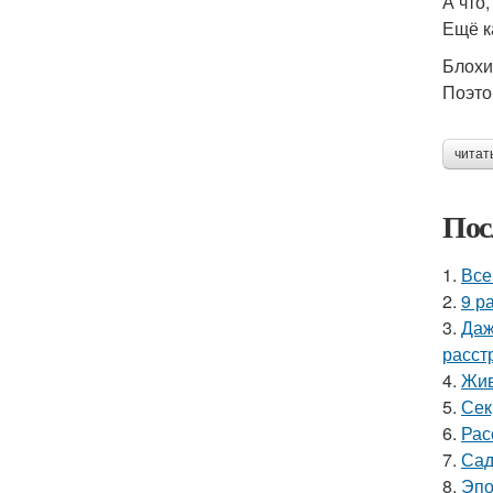
А что
Ещё к
Блохи
Поэто
читат
Пос
1.
Все
2.
9 р
3.
Даж
расст
4.
Жив
5.
Сек
6.
Рас
7.
Сад
8.
Эпо