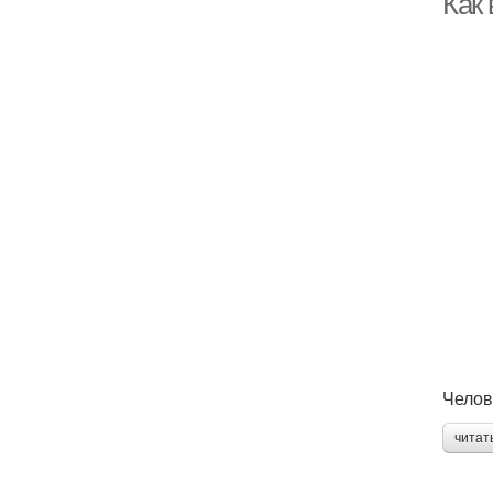
Как
Челов
читат