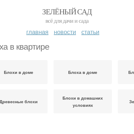
ЗЕЛЁНЫЙ САД
всё для дачи и сада
главная
новости
статьи
ха в квартире
Блохи в доме
Блоха в доме
Бл
Блохи в домашних
Древесные блохи
З
условиях
Борьба с земляными
Средство от блох
З