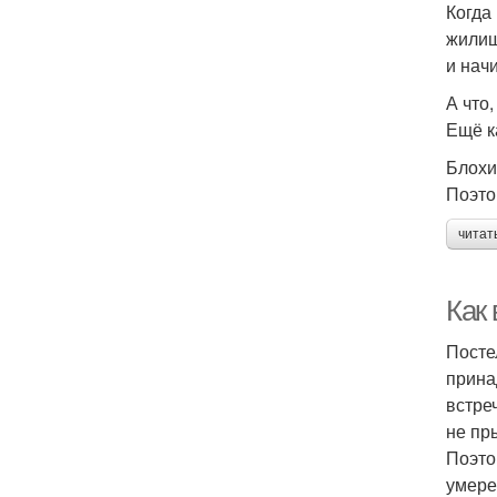
Когда
жилищ
и нач
А что
Ещё к
Блохи
Поэто
читат
Как
Посте
прина
встре
не пр
Поэто
умере