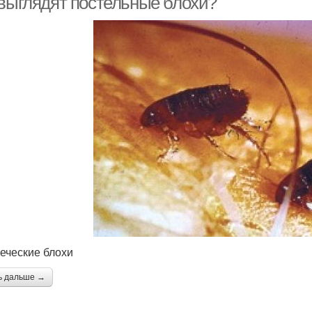
 выглядят постельные блохи?
еческие блохи
ь дальше →