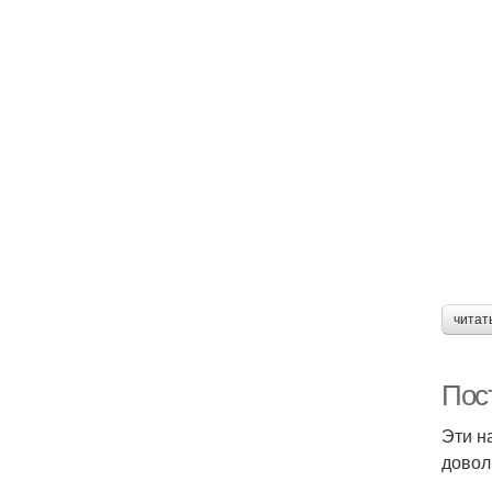
читат
Пос
Эти н
довол