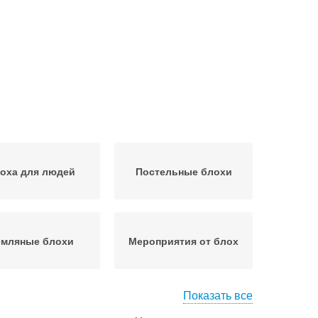
оха для людей
Постельные блохи
емляные блохи
Мероприятия от блох
Показать все
емляная блоха
Кошачья блоха