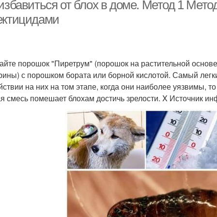
блохами
избавиться от блох в доме. Метод 1 Мето
ектицидами
Ловушка для блох
Черные блохи
Бло
йте порошок "Пиретрум" (порошок на растительной основ
рины) с порошком бората или борной кислотой. Самый легки
йствии на них на том этапе, когда они наиболее уязвимы, т
я смесь помешает блохам достичь зрелости. X Источник и