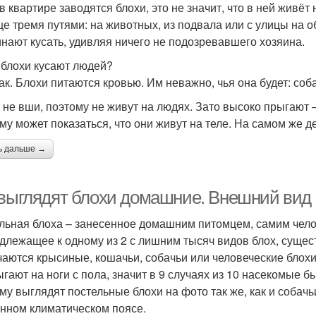
 в квартире заводятся блохи, это не значит, что в ней живё
е тремя путями: на животных, из подвала или с улицы на о
инают кусать, удивляя ничего не подозревавшего хозяина.
, блохи кусают людей?
ак. Блохи питаются кровью. Им неважно, чья она будет: соба
 не вши, поэтому не живут на людях. Зато высоко прыгают 
му может показаться, что они живут на теле. На самом же д
ь дальше →
 выглядят блохи домашние. Внешний вид 
льная блоха – занесенное домашним питомцем, самим чело
длежащее к одному из 2 с лишним тысяч видов блох, суще
чаются крысиные, кошачьи, собачьи или человеческие блохи 
ыгают на ноги с пола, значит в 9 случаях из 10 насекомые
му выглядят постельные блохи на фото так же, как и собач
нном климатическом поясе.