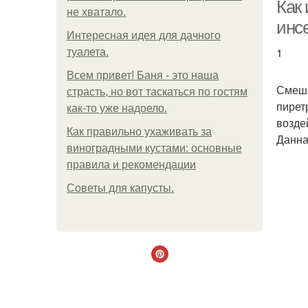
Как 
не хватало.
инс
Интересная идея для дачного
1
туалета.
Всем привет! Баня - это наша
Смеша
страсть, но вот таскаться по гостям
пирет
как-то уже надоело.
возде
Как правильно ухаживать за
Данна
виноградными кустами: основные
правила и рекомендации
Советы для капусты.