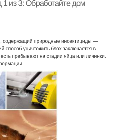
д 1 из 3: Обработайте дом
шки в квартире
Обитания в квартире
е, содержащий природные инсектициды —
й способ уничтожить блох заключается в
о есть пребывают на стадии яйца или личинки.
нформации