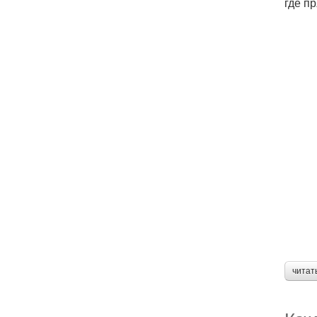
где п
читат