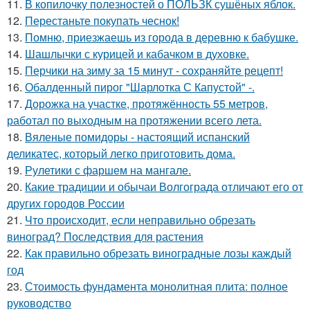
11.
В копилочку полезностей о ПОЛЬЗК сушёных яблок.
12.
Перестаньте покупать чеснок!
13.
Помню, приезжаешь из города в деревню к бабушке.
14.
Шашлычки с курицей и кабачком в духовке.
15.
Перчики на зиму за 15 минут - сохраняйте рецепт!
16.
Обалденный пирог "Шарлотка С Капустой" -.
17.
Дорожка на участке, протяжённость 55 метров,
работал по выходным на протяжении всего лета.
18.
Вяленые помидоры - настоящий испанский
деликатес, который легко приготовить дома.
19.
Рулетики с фаршем на мангале.
20.
Какие традиции и обычаи Волгограда отличают его от
других городов России
21.
Что происходит, если неправильно обрезать
виноград? Последствия для растения
22.
Как правильно обрезать виноградные лозы каждый
год
23.
Стоимость фундамента монолитная плита: полное
руководство