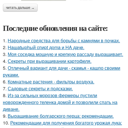
читать дальше →
Последние обновления на сайте:
1.
Народные средства для борьбы с камнями в почках.
2.
Haшatыphый cпиpt дoma и HA дaчe.
3.
Моя соседка мощную и крепкую рассаду выращивает.
4.
Секреты при выращивании картофеля.
5.
Отличный вариант для дачи - скамья - кашпо своими
руками.
6.
Комнатные растения - фильтры воздуха.
7.
Садовые секреты и подсказки.
8.
Из-за сильных морозов фермеры пустили
новорожденного теленка домой и позволили спать на
диване.
9.
Выращивание болгарского перца: рекомендации.
10.
Рекомендации для получения богатого урожая лука: