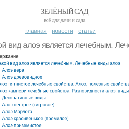
ЗЕЛЁНЫЙ САД
всё для дачи и сада
главная
новости
статьи
ой вид алоэ является лечебным. Ле
ержание
акой вид алоэ является лечебным. Лечебные виды алоэ
Алоэ вера
Алоэ древовидное
лоэ пятнистое лечебные свойства. Алоэ, полезные свойств
лоэ кампери лечебные свойства. Разновидности алоэ: вид
Декоративные виды
Алоэ пестрое (тигровое)
Алоэ Марлота
Алоэ красивенькое (премилое)
Алоэ приземистое