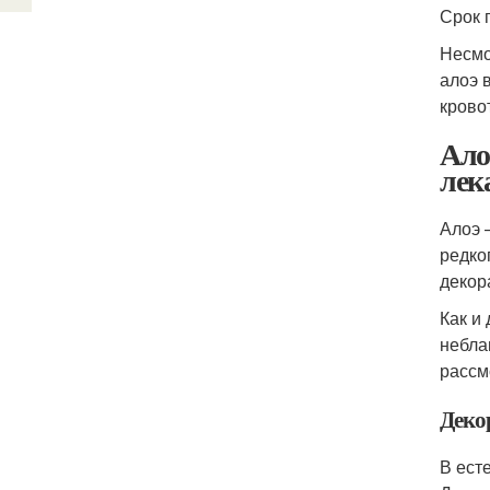
Срок 
Несмо
алоэ 
крово
Ало
лек
Алоэ 
редко
декор
Как и
небла
рассм
Деко
В ест