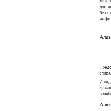
Дикор
дости
без т
их фо
Алоэ 
Предс
спира
Иногд
красн
в люб
Алоэ