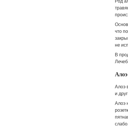
Род а
травя
проис
Основ
что п
закры
не ис
В про
Лечеб
Алоэ
Алоэ 
и дру
Алоэ 
розет
пятна
слабо