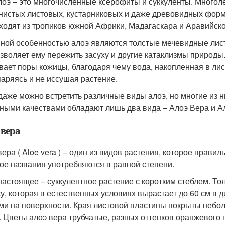
лоэ – это многочисленные ксерофиты и суккуленты. Многол
нистых листовых, кустарниковых и даже древовидных форм.
ходят из тропиков южной Африки, Мадагаскара и Аравийско
ной особенностью алоэ являются толстые мечевидные листь
озволяет ему пережить засуху и другие катаклизмы природ
вает поры кожицы, благодаря чему вода, накопленная в лис
паряясь и не иссушая растение.
даже можно встретить различные виды алоэ, но многие из н
ными качествами обладают лишь два вида – Алоэ Вера и А
 вера
вера ( Aloe vera ) – один из видов растения, которое прави
гое названия употребляются в равной степени.
настоящее – суккулентное растение с коротким стеблем. Т
ку, которая в естественных условиях вырастает до 60 см в 
ми на поверхности. Края листовой пластины покрыты небо
. Цветы алоэ вера трубчатые, разных оттенков оранжевого 