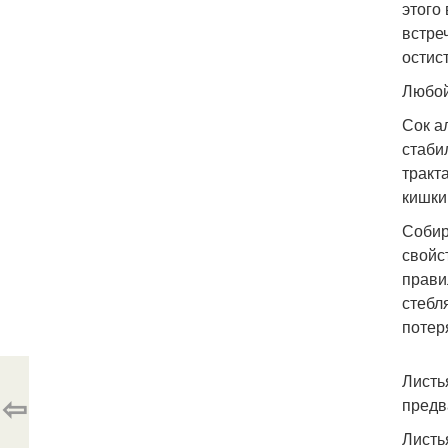
этого
встре
остис
Любой
Сок а
стаби
тракт
кишки
Собир
свойс
прави
стебл
потер
Листь
⇦
предв
Листь