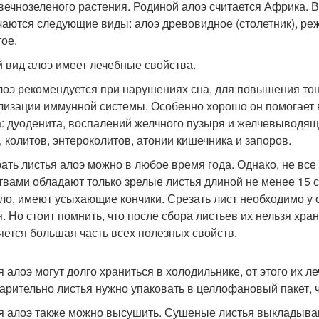
 вечнозеленого растения. Родиной алоэ считается Африка. 
чаются следующие виды: алоэ древовидное (столетник), реж
тое.
 вид алоэ имеет лечебные свойства.
лоэ рекомендуется при нарушениях сна, для повышения тон
лизации иммунной системы. Особенно хорошо он помогает 
а: дуоденита, воспалений желчного пузыря и желчевыводящ
, колитов, энтероколитов, атонии кишечника и запоров.
ать листья алоэ можно в любое время года. Однако, не все
твами обладают только зрелые листья длиной не менее 15 с
ло, имеют усыхающие кончики. Срезать лист необходимо у о
я. Но стоит помнить, что после сбора листьев их нельзя хра
яется большая часть всех полезных свойств.
я алоэ могут долго храниться в холодильнике, от этого их 
арительно листья нужно упаковать в целлофановый пакет, 
я алоэ также можно высушить. Сушеные листья выкладывают