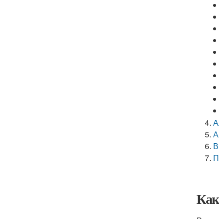
А
А
В
П
Как