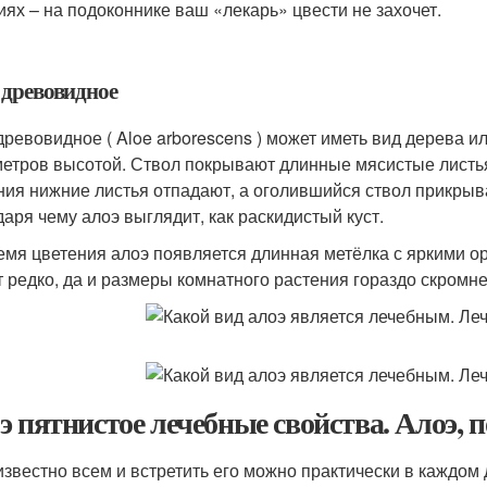
иях – на подоконнике ваш «лекарь» цвести не захочет.
 древовидное
древовидное ( Aloe arborescens ) может иметь вид дерева и
метров высотой. Ствол покрывают длинные мясистые листья
ния нижние листья отпадают, а оголившийся ствол прикры
даря чему алоэ выглядит, как раскидистый куст.
емя цветения алоэ появляется длинная метёлка с яркими
т редко, да и размеры комнатного растения гораздо скромне
э пятнистое лечебные свойства. Алоэ, 
известно всем и встретить его можно практически в каждом