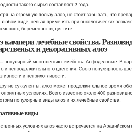
годности такого сырья составляет 2 года.
тря на огромную пользу алоэ, не стоит забывать, что препа
в любом виде, нельзя применять при онкологических злока
течениях, беременности, цистите.
э кампери лечебные свойства. Разнови
арственых и декоративных алоэ
— популярный многолетник семейства Асфоделовые. В наро
го и непродолжительного цветения. Свою популярность цве
ативности и неприхотливости.
 другие суккуленты, алоэ может продолжительное время обх
гоприятных условиях. Всего известно около 400 разновиднос
отрим популярные виды алоэ и их лечебные свойства.
ративные виды
ественных условиях алоэ часто встречается на Аравийском 