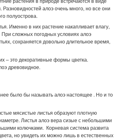
етние растения в природе встречаются в виде
 Разновидностей алоэ очень много, но все они
го полуострова.
я. Именно в них растение накапливает влагу,
ы. При сложных погодных условиях алоэ
тьях, сохраняется довольно длительное время,
их – это декоративные формы цветка.
лоэ древовидное.
льнее было бы называть алоэ настоящее . Но и то
олстые мясистые листья образуют плотную
диаметре. Листья алоэ вера сизые с небольшими
льшими колючками. Корневая система развита
цвета, но увидеть их можно лишь в естественных