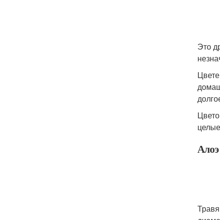
Это д
незна
Цвете
домаш
долго
Цвето
целые
Алоэ
Травя