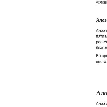
услов
Алоэ
Алоэ 
пяти 
расте
благо
Во вр
цветё
Ало
Алоэ 