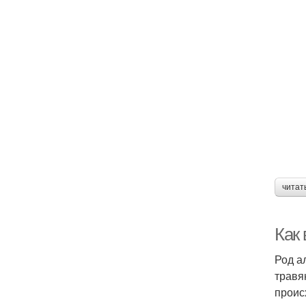
читат
Как
Род а
травя
проис