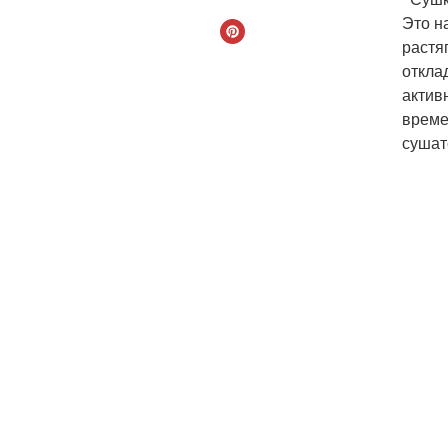
Это н
растя
откла
актив
време
сушат