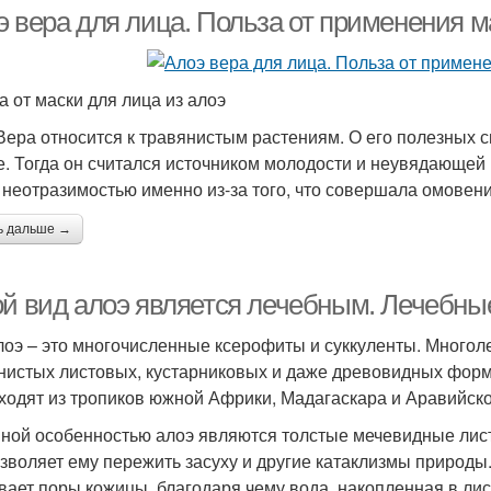
э вера для лица. Польза от применения м
а от маски для лица из алоэ
Вера относится к травянистым растениям. О его полезных св
е. Тогда он считался источником молодости и неувядающей 
 неотразимостью именно из-за того, что совершала омовени
ь дальше →
ой вид алоэ является лечебным. Лечебны
лоэ – это многочисленные ксерофиты и суккуленты. Многол
нистых листовых, кустарниковых и даже древовидных форм.
ходят из тропиков южной Африки, Мадагаскара и Аравийско
ной особенностью алоэ являются толстые мечевидные листь
озволяет ему пережить засуху и другие катаклизмы природ
вает поры кожицы, благодаря чему вода, накопленная в лис