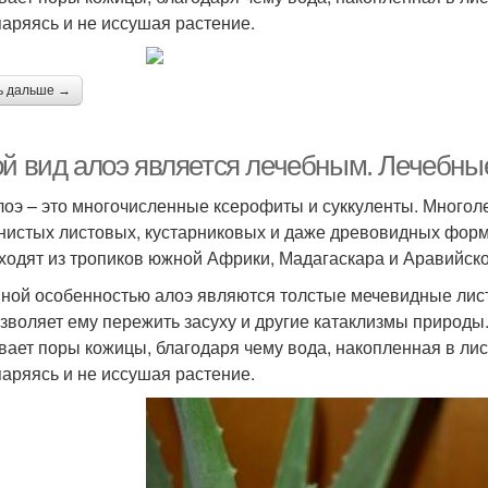
паряясь и не иссушая растение.
ь дальше →
ой вид алоэ является лечебным. Лечебны
лоэ – это многочисленные ксерофиты и суккуленты. Многол
нистых листовых, кустарниковых и даже древовидных форм.
ходят из тропиков южной Африки, Мадагаскара и Аравийско
ной особенностью алоэ являются толстые мечевидные листь
озволяет ему пережить засуху и другие катаклизмы природ
вает поры кожицы, благодаря чему вода, накопленная в лис
паряясь и не иссушая растение.