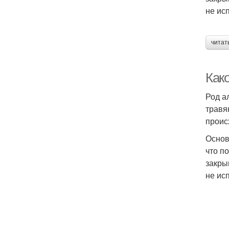
не ис
читат
Как
Род а
травя
проис
Основ
что п
закры
не ис