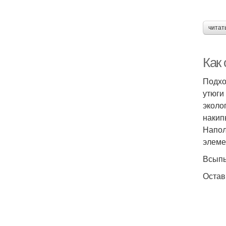
читат
Как 
Подхо
утюги
эколо
накип
Напол
элеме
Всыпь
Остав