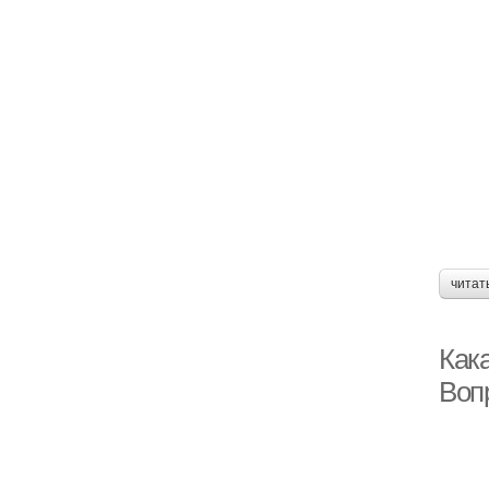
читат
Как
Воп