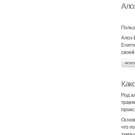
Ало
Польз
Алоэ 
Египт
своей
читат
Как
Род а
травя
проис
Основ
что п
закры