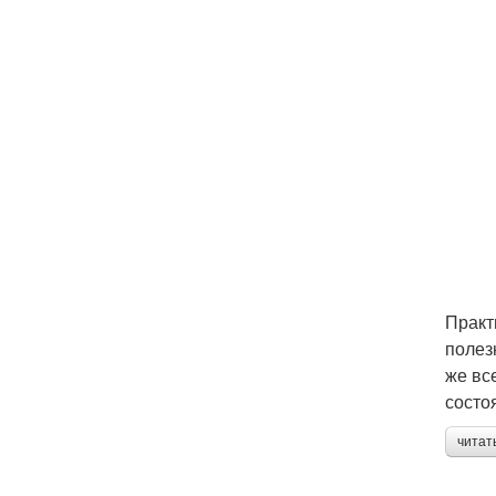
Практ
полез
же вс
состо
читат