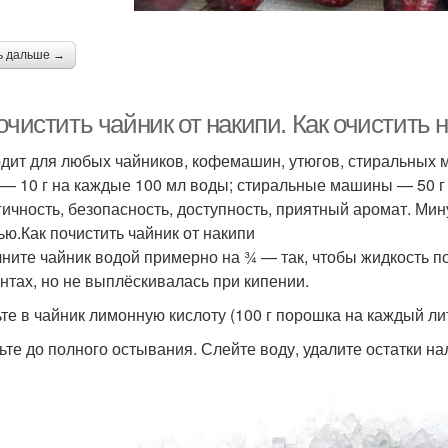
ь дальше →
очистить чайник от накипи. Как очистить
дит для любых чайников, кофемашин, утюгов, стиральных 
 — 10 г на каждые 100 мл воды; стиральные машины — 50 г 
гичность, безопасность, доступность, приятный аромат. Мину
ью.Как почистить чайник от накипи
ните чайник водой примерно на ¾ — так, чтобы жидкость п
нтах, но не выплёскивалась при кипении.
те в чайник лимонную кислоту (100 г порошка на каждый лит
ьте до полного остывания. Слейте воду, удалите остатки н