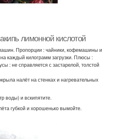
 накипь лимонной кислотой
машин. Пропорции : чайники, кофемашины и
на каждый килограмм загрузки. Плюсы :
сы : не справляется с застарелой, толстой
окрыла налёт на стенках и нагревательных
р воды) и вскипятите.
алёта губкой и хорошенько вымойте.