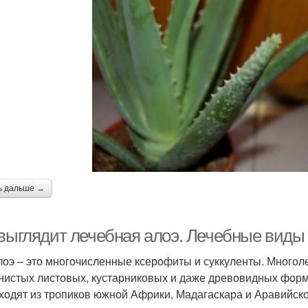
ь дальше →
 выглядит лечебная алоэ. Лечебные виды
лоэ – это многочисленные ксерофиты и суккуленты. Многол
нистых листовых, кустарниковых и даже древовидных форм.
ходят из тропиков южной Африки, Мадагаскара и Аравийско