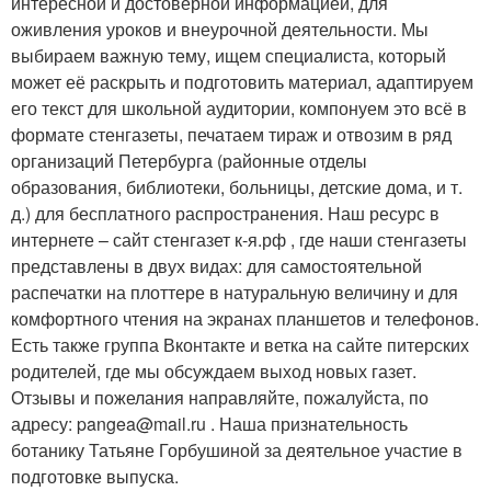
интересной и достоверной информацией, для
оживления уроков и внеурочной деятельности. Мы
выбираем важную тему, ищем специалиста, который
может её раскрыть и подготовить материал, адаптируем
его текст для школьной аудитории, компонуем это всё в
формате стенгазеты, печатаем тираж и отвозим в ряд
организаций Петербурга (районные отделы
образования, биб­лиотеки, больницы, детские дома, и т.
д.) для бесплатного распространения. Наш ресурс в
интернете – сайт стенгазет к-я.рф , где наши стенгазеты
представлены в двух видах: для самостоятельной
распечатки на плоттере в натуральную величину и для
комфорт­ного чтения на экранах планшетов и телефонов.
Есть также группа Вконтакте и ветка на сайте питерских
родителей, где мы обсуждаем выход новых газет.
Отзывы и пожелания направляйте, пожалуйста, по
адресу: pangea@mail.ru . Наша признательность
ботанику Татьяне Горбушиной за деятельное участие в
подготовке выпуска.