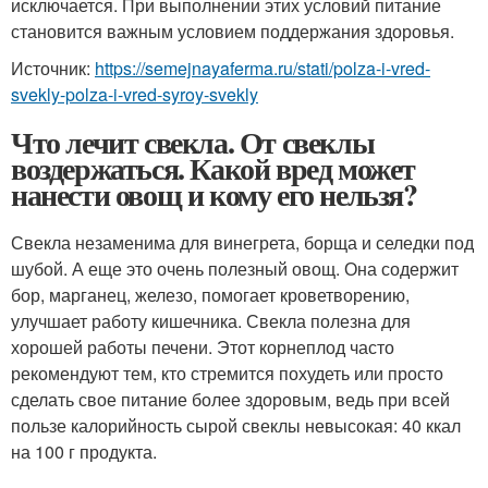
исключается. При выполнении этих условий питание
становится важным условием поддержания здоровья.
Источник:
https://semejnayaferma.ru/stati/polza-i-vred-
svekly-polza-i-vred-syroy-svekly
Что лечит свекла. От свеклы
воздержаться. Какой вред может
нанести овощ и кому его нельзя?
Свекла незаменима для винегрета, борща и селедки под
шубой. А еще это очень полезный овощ. Она содержит
бор, марганец, железо, помогает кроветворению,
улучшает работу кишечника. Свекла полезна для
хорошей работы печени. Этот корнеплод часто
рекомендуют тем, кто стремится похудеть или просто
сделать свое питание более здоровым, ведь при всей
пользе калорийность сырой свеклы невысокая: 40 ккал
на 100 г продукта.