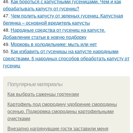
46.
Как бороться с капустными гусеницами. Чем и как
обрабатывать капусту от гусениц?
47.
Чем полить капусту от зеленых гусениц. Капустная
белянка – основной вредитель капусты
48.
Народные средства от гусениц на капусте.
Добавление статьи в новую подборку
49.
Морковь в холодильнике: мыть или нет
50.
Как избавить от гусеницы на капусте народными
средствами. 5 народных способов обработать капусту от
гусениц
Популярные материалы
Как выбрать саженцы гортензии
Картофель под смородину удобрение смородины
осенью. Подкормка смородины картофельными
очистками
Внезапно нагрянувшие гости заставили меня