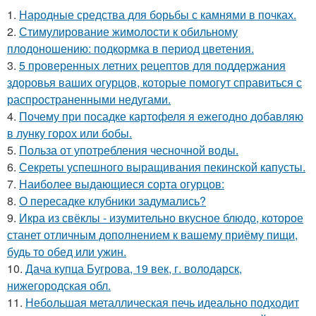
1.
Народные средства для борьбы с камнями в почках.
2.
Стимулирование жимолости к обильному
плодоношению: подкормка в период цветения.
3.
5 проверенных летних рецептов для поддержания
здоровья ваших огурцов, которые помогут справиться с
распространенными недугами.
4.
Почему при посадке картофеля я ежегодно добавляю
в лунку горох или бобы.
5.
Польза от употребления чесночной воды.
6.
Секреты успешного выращивания пекинской капусты.
7.
Наиболее выдающиеся сорта огурцов:
8.
О пересадке клубники задумались?
9.
Икра из свёклы - изумительно вкусное блюдо, которое
станет отличным дополнением к вашему приёму пищи,
будь то обед или ужин.
10.
Дача купца Бугрова, 19 век, г. володарск,
нижегородская обл.
11.
Небольшая металлическая печь идеально подходит