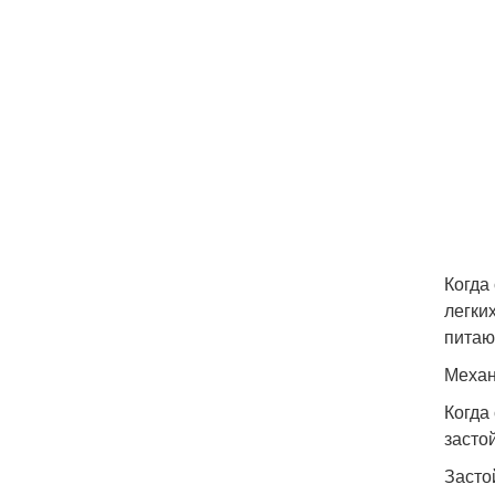
Когда
легки
питаю
Механ
Когда
засто
Засто