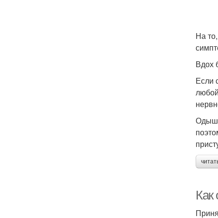
На то
симпт
Вдох 
Если 
любой
нервн
Одышк
поэто
прист
читат
Как
Приня