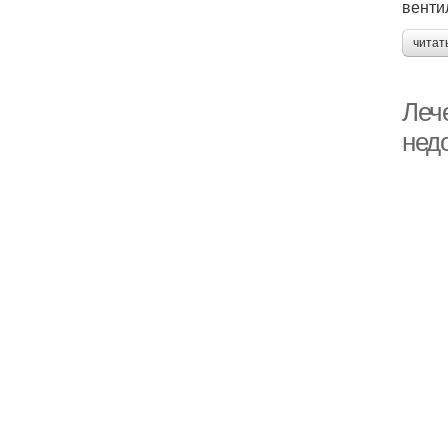
венти
читат
Леч
нед