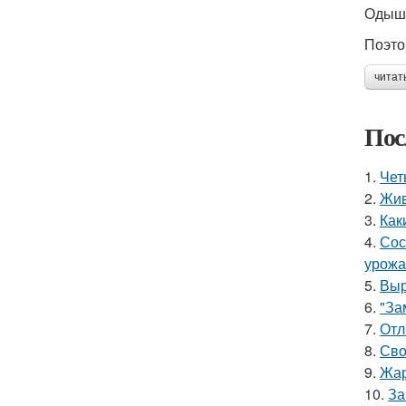
Одышк
Поэто
читат
Пос
1.
Чет
2.
Жив
3.
Как
4.
Сос
урожа
5.
Выр
6.
"За
7.
Отл
8.
Сво
9.
Жар
10.
За