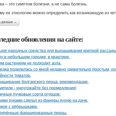
а – это симптом болезни, а не сама болезнь.
му ее этиологию можно определить как возникающую из чет
ь дальше →
ледние обновления на сайте:
ыре народных средства для выращивания крепкой рассады
у в небольшом городке, в квартире.
им растениям не подходит зола.
едка поделилась со мной недавно удивительно простым, 
йности томатов.
ащивание болгарского перца: рекомендации.
метили - уничтожайте без промедления!
ичные пучковые сорта огурцов:
ими руками сделал из фанеры кухню на даче.
кое с рёбрышками.
печённые фаршированные перцы.