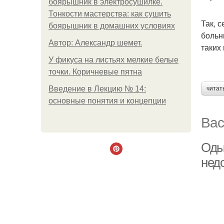
боярышник в электросушилке.
Тонкости мастерства: как сушить
Так, 
боярышник в домашних условиях
больн
Автор: Александр шемет.
таких
У фикуса на листьях мелкие белые
точки. Коричневые пятна
Введение в Лекцию № 14:
читат
основные понятия и концепции
Вас
Оды
нед