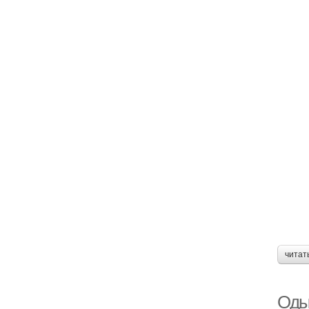
читат
Оды