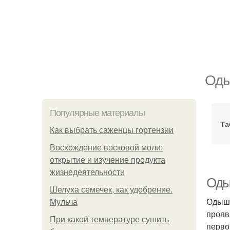
Оды
Популярные материалы
Та
Как выбрать саженцы гортензии
Восхождение восковой моли:
открытие и изучение продукта
жизнедеятельности
Оды
Шелуха семечек, как удобрение.
Одышк
Мульча
прояв
При какой температуре сушить
перво