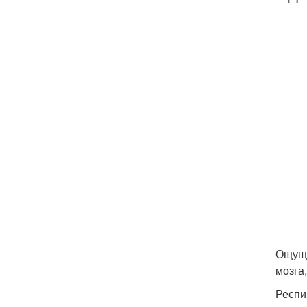
Ощуще
мозга
Респи