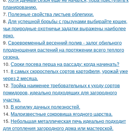
планированию.
7.
Полезные свойства листьев облепихи.
8.
Для успешной борьбы с грызунами выбирайте кошек,
чьи природные охотничьи задатки выражены наиболее
ярко.
9.
Своевременный весенний полив - залог обильного
плодоношения растений на протяжении всего теплого
сезона.
10.
Сроки посева перца на рассаду: когда начинать?
11.
8 самых скороспелых сортов картофеля, урожай уже
через 2 месяца.
12.
Тройка наименее требовательных к уходу сортов
помидоров, идеально подходящих для загородного
участка.
13.
В копилку дачных полезностей.
14.
Малоизвестные сокровища ягодного царства.
15.
Небольшая металлическая печь идеально подходит
для отопления загородного дома или мастерской.