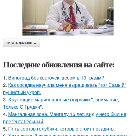
читать дальше →
Последние обновления на сайте:
1.
Виноград без косточек, весом в 10 грамм?
2.
Как соседка научила меня выращивать "тот Самый"
пушистый укроп.
3.
Хрустящие маринованные огурчики ", внимание,
Только С Грядки".
4.
Мангальная зона. Мангалу 15 лет, вид у него был не
презентабельный.
5.
Пять сортов голубики, которые стоит посадить.
6.
Хотя дачный сезон еще не начался, пора приступить к