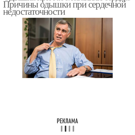
Причины одышки при сердечной
коронавирусе
недостаточности
Невротическая одышка