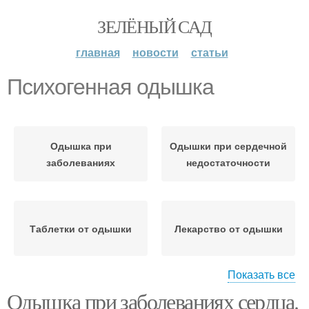
ЗЕЛЁНЫЙ САД
главная
новости
статьи
Психогенная одышка
Одышка при
Одышки при сердечной
заболеваниях
недостаточности
Таблетки от одышки
Лекарство от одышки
Показать все
Одышка при заболеваниях сердца.
Одышка при
Одышка в покое