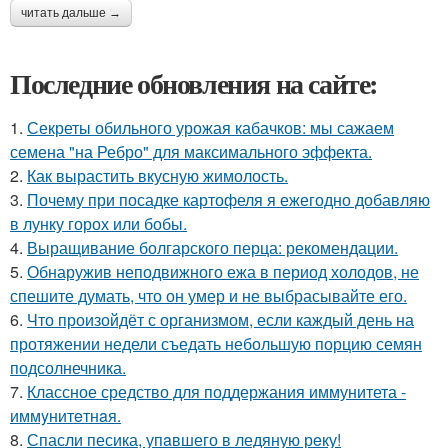
читать дальше →
Последние обновления на сайте:
1.
Секреты обильного урожая кабачков: мы сажаем
семена "на Ребро" для максимального эффекта.
2.
Как вырастить вкусную жимолость.
3.
Почему при посадке картофеля я ежегодно добавляю
в лунку горох или бобы.
4.
Выращивание болгарского перца: рекомендации.
5.
Обнаружив неподвижного ежа в период холодов, не
спешите думать, что он умер и не выбрасывайте его.
6.
Что произойдёт с организмом, если каждый день на
протяжении недели съедать небольшую порцию семян
подсолнечника.
7.
Классное средство для поддержания иммунитета -
иммyнитeтнaя.
8.
Спасли песика, упaвшего в ледяную рeку!