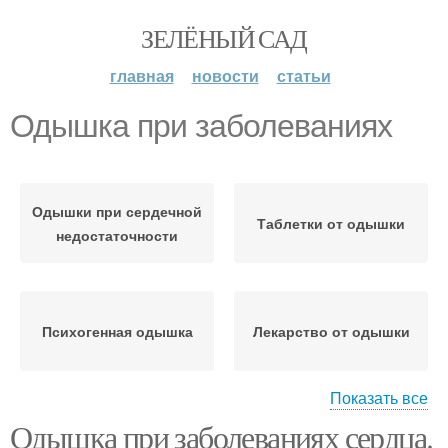
ЗЕЛЁНЫЙ САД
главная
новости
статьи
Одышка при заболеваниях
Одышки при сердечной
Таблетки от одышки
недостаточности
Психогенная одышка
Лекарство от одышки
Показать все
Одышка при заболеваниях сердца.
Одышка при сердечной
Одышка при бронхите