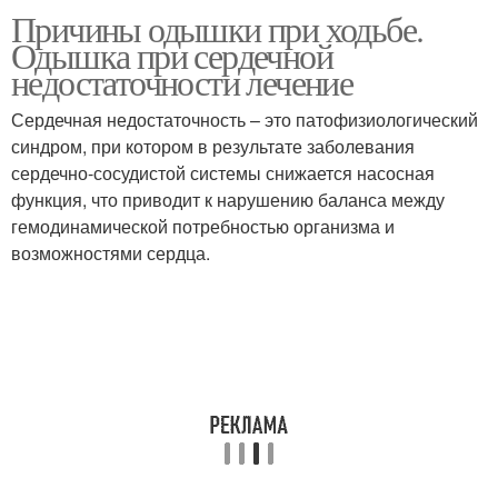
Причины одышки при ходьбе.
Одышка при неврозе
Таблетки от одышки
Одышка при сердечной
недостаточности лечение
Сердечная недостаточность – это патофизиологический
Одышка при
синдром, при котором в результате заболевания
Одышка при бронхите
заболеваниях
сердечно-сосудистой системы снижается насосная
функция, что приводит к нарушению баланса между
гемодинамической потребностью организма и
возможностями сердца.