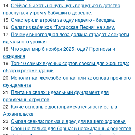
14.
Сейчас бы хоть на чуть-чуть вернуться в детство,
проснуться утром у бабушки в деревне.
15.
Смастерили втроём за одну неделю - беседка.
16.
Caлaт из кaбaчкoв "Тaтapcкaя Пecня" нa зиму.
17.
Почему виноградная лоза должна страдать: секреты
идеального урожая
18.
Что ждет мир 6 ноября 2025 года? Прогнозы и
ожидания
19.
Топ-10 самых вкусных сортов свеклы для 2025 года:
обзор и рекомендации
20.
Монолитная железобетонная плита: основа прочного
фундамента
21.
Плита на сваях: идеальный фундамент для
проблемных грунтов
22.
Какие основные достопримечательности есть в
Архангельске
23.
Сырая свекла: польза и вред для вашего здоровья
24.
Овощ не только для борща: 5 неожиданных рецептов