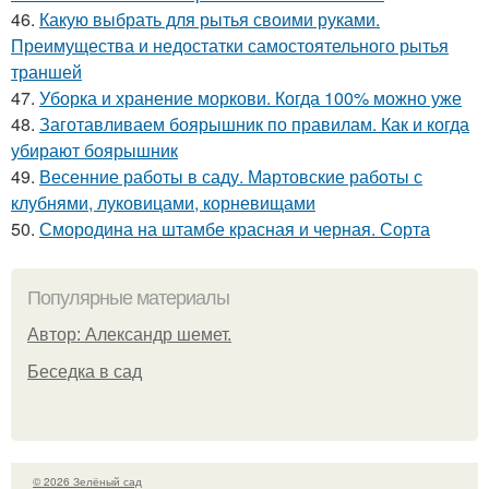
46.
Какую выбрать для рытья своими руками.
Преимущества и недостатки самостоятельного рытья
траншей
47.
Уборка и хранение моркови. Когда 100% можно уже
48.
Заготавливаем боярышник по правилам. Как и когда
убирают боярышник
49.
Весенние работы в саду. Мартовские работы с
клубнями, луковицами, корневищами
50.
Смородина на штамбе красная и черная. Сорта
Популярные материалы
Автор: Александр шемет.
Беседка в сад
© 2026 Зелёный сад