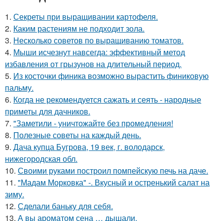
1.
Секреты при выращивании картофеля.
2.
Каким растениям не подходит зола.
3.
Несколько советов по выращиванию томатов.
4.
Мыши исчезнут навсегда: эффективный метод
избавления от грызунов на длительный период.
5.
Из косточки финика возможно вырастить финиковую
пальму.
6.
Когда не рекомендуется сажать и сеять - народные
приметы для дачников.
7.
"Заметили - уничтожайте без промедления!
8.
Полезные советы на каждый день.
9.
Дача купца Бугрова, 19 век, г. володарск,
нижегородская обл.
10.
Своими руками построил помпейскую печь на даче.
11.
"Мадам Морковка" -. Вкусный и остренький салат на
зиму.
12.
Сделали баньку для себя.
13.
А вы ароматом сена … дышали.