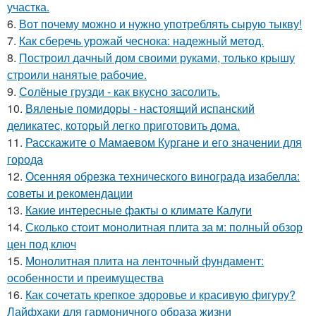
участка.
6.
Вот почему можно и нужно употреблять сырую тыкву!
7.
Как сберечь урожай чеснока: надежный метод.
8.
Построил дачный дом своими руками, только крышу
строили нанятые рабочие.
9.
Солёные грузди - как вкусно засолить.
10.
Вяленые помидоры - настоящий испанский
деликатес, который легко приготовить дома.
11.
Расскажите о Мамаевом Кургане и его значении для
города
12.
Осенняя обрезка технического винограда изабелла:
советы и рекомендации
13.
Какие интересные факты о климате Калуги
14.
Сколько стоит монолитная плита за м: полный обзор
цен под ключ
15.
Монолитная плита на ленточный фундамент:
особенности и преимущества
16.
Как сочетать крепкое здоровье и красивую фигуру?
Лайфхаки для гармоничного образа жизни