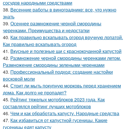
сосудов народными средствами
38.
Весенние работы в винограднике: все, что нужно
знать
39.
Осеннее размножение черной смородины
черенками. Преимущества и недостатки
40.
Как правильно вскапывать огород вручную лопатой.
Как правильно вскапывать огород
41.
Вкусные и полезные щи с краснокочанной капустой
42.
Размножение черной смородины черенками летом.
Размножение смородины зелеными черенками
43.
Профессиональный подход: создание настойки
восковой моли
44.
Стоит ли мыть покупную морковь перед хранением
дома. Как долго не пропадет?
45.
Рейтинг тяжелых мотоблоков 2023 года. Как
составлялся рейтинг лучших мотоблоков
46.
Чем и как обработать капусту. Народные средства
47.
Как избавиться от капустной гусеницы. Какие
гусеницы едят капусту