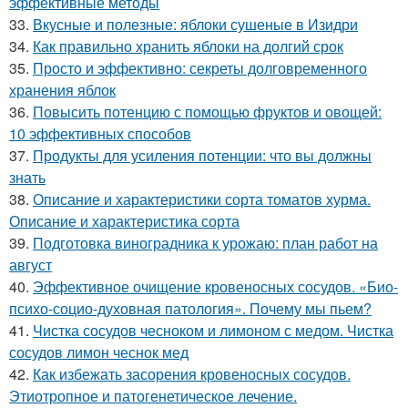
эффективные методы
33.
Вкусные и полезные: яблоки сушеные в Изидри
34.
Как правильно хранить яблоки на долгий срок
35.
Просто и эффективно: секреты долговременного
хранения яблок
36.
Повысить потенцию с помощью фруктов и овощей:
10 эффективных способов
37.
Продукты для усиления потенции: что вы должны
знать
38.
Описание и характеристики сорта томатов хурма.
Описание и характеристика сорта
39.
Подготовка виноградника к урожаю: план работ на
август
40.
Эффективное очищение кровеносных сосудов. «Био-
психо-социо-духовная патология». Почему мы пьем?
41.
Чистка сосудов чесноком и лимоном с медом. Чистка
сосудов лимон чеснок мед
42.
Как избежать засорения кровеносных сосудов.
Этиотропное и патогенетическое лечение.