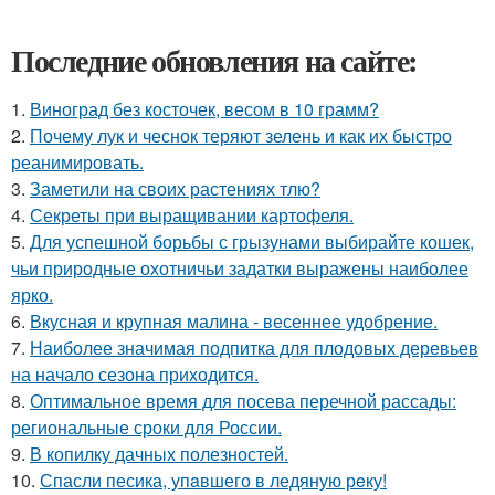
Последние обновления на сайте:
1.
Виноград без косточек, весом в 10 грамм?
2.
Почему лук и чеснок теряют зелень и как их быстро
реанимировать.
3.
Заметили на своих растениях тлю?
4.
Секреты при выращивании картофеля.
5.
Для успешной борьбы с грызунами выбирайте кошек,
чьи природные охотничьи задатки выражены наиболее
ярко.
6.
Вкусная и крупная малина - весеннее удобрение.
7.
Наиболее значимая подпитка для плодовых деревьев
на начало сезона приходится.
8.
Оптимальное время для посева перечной рассады:
региональные сроки для России.
9.
В копилку дачных полезностей.
10.
Спасли песика, упaвшего в ледяную рeку!