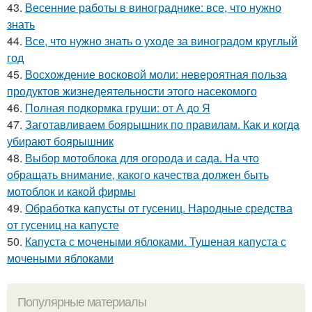
43.
Весенние работы в винограднике: все, что нужно
знать
44.
Все, что нужно знать о уходе за виноградом круглый
год
45.
Восхождение восковой моли: невероятная польза
продуктов жизнедеятельности этого насекомого
46.
Полная подкормка груши: от А до Я
47.
Заготавливаем боярышник по правилам. Как и когда
убирают боярышник
48.
Выбор мотоблока для огорода и сада. На что
обращать внимание, какого качества должен быть
мотоблок и какой фирмы
49.
Обработка капусты от гусениц. Народные средства
от гусениц на капусте
50.
Капуста с мочеными яблоками. Тушеная капуста с
мочеными яблоками
Популярные материалы