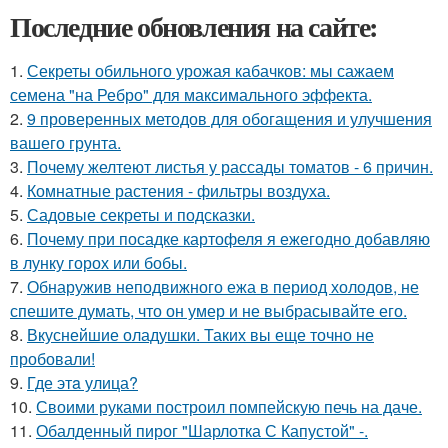
Последние обновления на сайте:
1.
Секреты обильного урожая кабачков: мы сажаем
семена "на Ребро" для максимального эффекта.
2.
9 проверенных методов для обогащения и улучшения
вашего грунта.
3.
Почему желтеют листья у рассады томатов - 6 причин.
4.
Комнатные растения - фильтры воздуха.
5.
Садовые секреты и подсказки.
6.
Почему при посадке картофеля я ежегодно добавляю
в лунку горох или бобы.
7.
Обнаружив неподвижного ежа в период холодов, не
спешите думать, что он умер и не выбрасывайте его.
8.
Вкуснейшие оладушки. Таких вы еще точно не
пробовали!
9.
Где этa улица?
10.
Своими руками построил помпейскую печь на даче.
11.
Обалденный пирог "Шарлотка С Капустой" -.