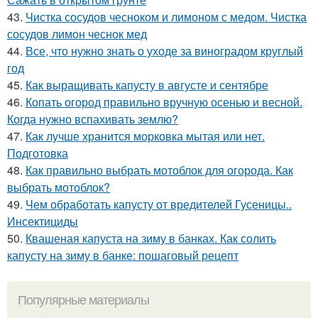
43.
Чистка сосудов чесноком и лимоном с медом. Чистка
сосудов лимон чеснок мед
44.
Все, что нужно знать о уходе за виноградом круглый
год
45.
Как выращивать капусту в августе и сентябре
46.
Копать огород правильно вручную осенью и весной.
Когда нужно вспахивать землю?
47.
Как лучше хранится морковка мытая или нет.
Подготовка
48.
Как правильно выбрать мотоблок для огорода. Как
выбрать мотоблок?
49.
Чем обработать капусту от вредителей Гусеницы..
Инсектициды
50.
Квашеная капуста на зиму в банках. Как солить
капусту на зиму в банке: пошаговый рецепт
Популярные материалы