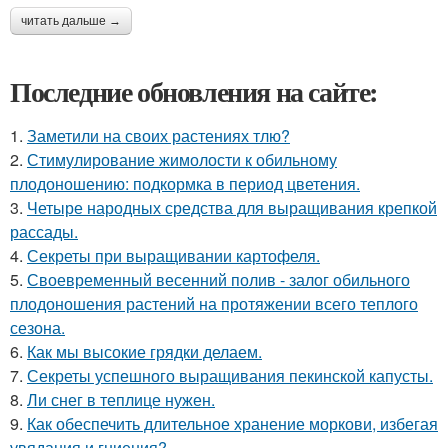
читать дальше →
Последние обновления на сайте:
1.
Заметили на своих растениях тлю?
2.
Стимулирование жимолости к обильному
плодоношению: подкормка в период цветения.
3.
Четыре народных средства для выращивания крепкой
рассады.
4.
Секреты при выращивании картофеля.
5.
Своевременный весенний полив - залог обильного
плодоношения растений на протяжении всего теплого
сезона.
6.
Как мы высокие грядки делаем.
7.
Секреты успешного выращивания пекинской капусты.
8.
Ли снег в теплице нужен.
9.
Как обеспечить длительное хранение моркови, избегая
увядания и гниения?