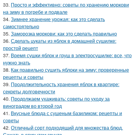
33.
Просто и эффективно: советы по хранению моркови
на зиму в погребе и подвале
34.
Зимнее хранение урожая: как это сделать
самостоятельно
35.
Заморозка моркови: как это сделать правильно
36.
Сделать цукаты из яблок в домашней сушилке:
простой рецепт
37.
Время сушки яблок и груш в электросушилке: все, что
нужно знать
38.
Как правильно сушить яблоки на зиму: проверенные
рецепты и советы
39.
Продолжительность хранения яблок в квартире:
секреты долговечности
40.
Продолжаем ухаживать: советы по уходу за
виноградом во второй год
41.
Вкусные блюда с сушеным базиликом: рецепты и
советы
42.
Отличный сорт подходящий для множества блюд.
Сажать в открытом грунте