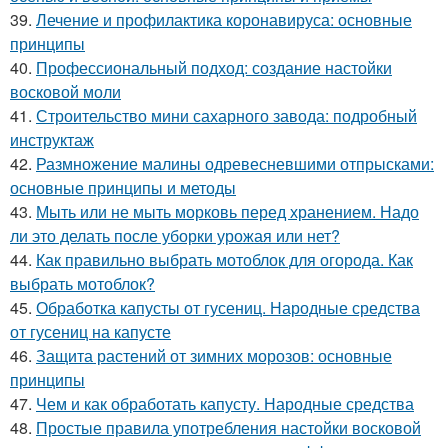
39.
Лечение и профилактика коронавируса: основные
принципы
40.
Профессиональный подход: создание настойки
восковой моли
41.
Строительство мини сахарного завода: подробный
инструктаж
42.
Размножение малины одревесневшими отпрысками:
основные принципы и методы
43.
Мыть или не мыть морковь перед хранением. Надо
ли это делать после уборки урожая или нет?
44.
Как правильно выбрать мотоблок для огорода. Как
выбрать мотоблок?
45.
Обработка капусты от гусениц. Народные средства
от гусениц на капусте
46.
Защита растений от зимних морозов: основные
принципы
47.
Чем и как обработать капусту. Народные средства
48.
Простые правила употребления настойки восковой