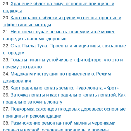
29.
Хранение яблок на зиму: основные принципы и
подходы
30.
Как сохранить яблоки и груши до весны: простые и
эффективные методы
31.
Ни в коем случае не мыть: почему мытьё может
навредить вашему здоровью
32.
Стас Пьеха Тула: Проекты и инициативы, связанные
с городом
33.
Томаты гиганты устойчивые к фитофторе: что это и
почему это важно
34.
Мидокалм инструкция по применению. Режим
дозирования
35.
Как правильно копать землю. Чудо-лопата «Крот»
36.
Заточка лопаты и как правильно копать лопатой. Как
правильно заточить лопату
37.
Подкормка саженцев плодовых деревьев: основные
принципы и рекомендации
38.
Размножение ремонтантной малины черенками
осенью и весной: основные принципы и приемы