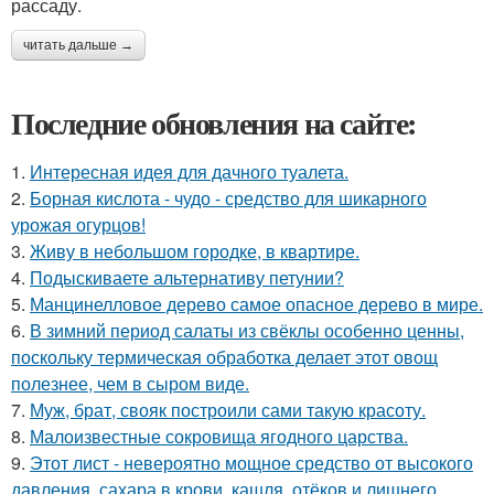
рассаду.
читать дальше →
Последние обновления на сайте:
1.
Интересная идея для дачного туалета.
2.
Борная кислота - чудо - средство для шикарного
урожая огурцов!
3.
Живу в небольшом городке, в квартире.
4.
Подыскиваете альтернативу петунии?
5.
Манцинелловое дерево самое опасное дерево в мире.
6.
В зимний период салаты из свёклы особенно ценны,
поскольку термическая обработка делает этот овощ
полезнее, чем в сыром виде.
7.
Муж, брат, свояк построили сами такую красоту.
8.
Малоизвестные сокровища ягодного царства.
9.
Этот лист - невероятно мощное средство от высокого
давления, сахара в крови, кашля, отёков и лишнего