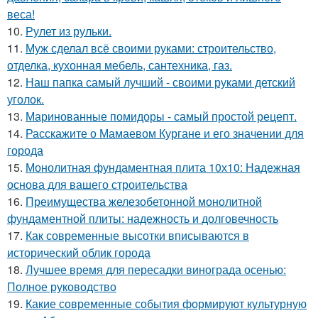
веса!
10.
Рулет из рульки.
11.
Муж сделал всё своими руками: строительство,
отделка, кухонная мебель, сантехника, газ.
12.
Наш папка самый лучший - своими руками детский
уголок.
13.
Маринованные помидоры - самый простой рецепт.
14.
Расскажите о Мамаевом Кургане и его значении для
города
15.
Монолитная фундаментная плита 10х10: Надежная
основа для вашего строительства
16.
Преимущества железобетонной монолитной
фундаментной плиты: надежность и долговечность
17.
Как современные высотки вписываются в
исторический облик города
18.
Лучшее время для пересадки винограда осенью:
Полное руководство
19.
Какие современные события формируют культурную