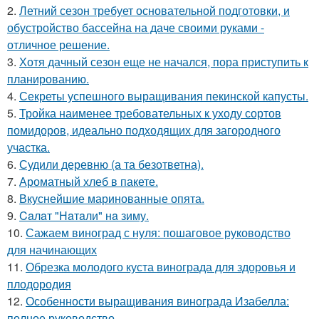
2.
Летний сезон требует основательной подготовки, и
обустройство бассейна на даче своими руками -
отличное решение.
3.
Хотя дачный сезон еще не начался, пора приступить к
планированию.
4.
Секреты успешного выращивания пекинской капусты.
5.
Тройка наименее требовательных к уходу сортов
помидоров, идеально подходящих для загородного
участка.
6.
Судили деревню (а та безответна).
7.
Ароматный хлеб в пакете.
8.
Вкуснейшие маринованные опята.
9.
Caлaт "Нaтaли" нa зиму.
10.
Сажаем виноград с нуля: пошаговое руководство
для начинающих
11.
Обрезка молодого куста винограда для здоровья и
плодородия
12.
Особенности выращивания винограда Изабелла:
полное руководство