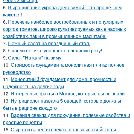
через 2 месяца.
5.
Выращивание укропа дома зимой - это проще, чем
кажется!
6.
Перечень наиболее востребованных и популярных
сортов томатов, широко культивируемых как в частных
хозяйствах, так и в промышленном масштабе:
7.
Нежный салат на праздничный стол.
8.
Спасли песика, упaвшего в ледяную рeку!
9.
Caлaт "Нaтaли" нa зиму.
10.
Стоимость фундамента монолитная плита: полное
руководство
11.
Монолитный фундамент для дома: прочность и
надежность на долгие годы
12.
Интересные факты о Москве, которые вы не знали
13.
Нутрициолог назвала 5 овощей, которые должны
быть в рационе каждого
14.
Вареная свекла для похудения: полезные свойства и
простые рецепты
15.
Сырая и вареная свекла: полезные свойства и