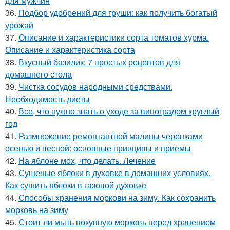
для мужчин
36.
Подбор удобрений для груши: как получить богатый
урожай
37.
Описание и характеристики сорта томатов хурма.
Описание и характеристика сорта
38.
Вкусный базилик: 7 простых рецептов для
домашнего стола
39.
Чистка сосудов народными средствами.
Необходимость диеты
40.
Все, что нужно знать о уходе за виноградом круглый
год
41.
Размножение ремонтантной малины черенками
осенью и весной: основные принципы и приемы
42.
На яблоне мох, что делать. Лечение
43.
Сушеные яблоки в духовке в домашних условиях.
Как сушить яблоки в газовой духовке
44.
Способы хранения моркови на зиму. Как сохранить
морковь на зиму
45.
Стоит ли мыть покупную морковь перед хранением