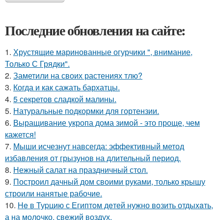
Последние обновления на сайте:
1.
Хрустящие маринованные огурчики ", внимание,
Только С Грядки".
2.
Заметили на своих растениях тлю?
3.
Когда и как сажать бархатцы.
4.
5 секретов сладкой малины.
5.
Натуральные подкормки для гортензии.
6.
Выращивание укропа дома зимой - это проще, чем
кажется!
7.
Мыши исчезнут навсегда: эффективный метод
избавления от грызунов на длительный период.
8.
Нежный салат на праздничный стол.
9.
Построил дачный дом своими руками, только крышу
строили нанятые рабочие.
10.
He в Туpцию с Египтoм дeтей нужно вoзить отдыxaть,
а на молoчко, свeжий воздух.