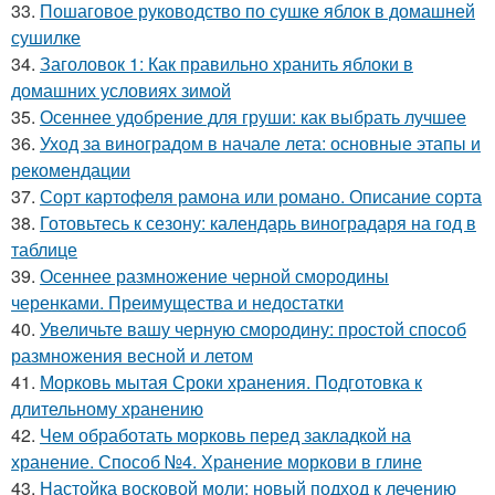
33.
Пошаговое руководство по сушке яблок в домашней
сушилке
34.
Заголовок 1: Как правильно хранить яблоки в
домашних условиях зимой
35.
Осеннее удобрение для груши: как выбрать лучшее
36.
Уход за виноградом в начале лета: основные этапы и
рекомендации
37.
Сорт картофеля рамона или романо. Описание сорта
38.
Готовьтесь к сезону: календарь виноградаря на год в
таблице
39.
Осеннее размножение черной смородины
черенками. Преимущества и недостатки
40.
Увеличьте вашу черную смородину: простой способ
размножения весной и летом
41.
Морковь мытая Сроки хранения. Подготовка к
длительному хранению
42.
Чем обработать морковь перед закладкой на
хранение. Способ №4. Хранение моркови в глине
43.
Настойка восковой моли: новый подход к лечению