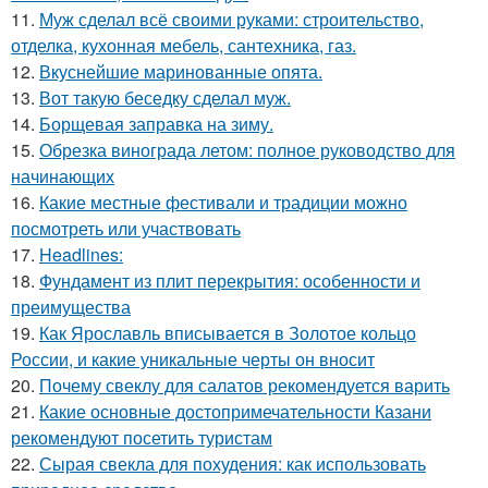
11.
Муж сделал всё своими руками: строительство,
отделка, кухонная мебель, сантехника, газ.
12.
Вкуснейшие маринованные опята.
13.
Вот такую беседку сделал муж.
14.
Борщевая заправка на зиму.
15.
Обрезка винограда летом: полное руководство для
начинающих
16.
Какие местные фестивали и традиции можно
посмотреть или участвовать
17.
Headlines:
18.
Фундамент из плит перекрытия: особенности и
преимущества
19.
Как Ярославль вписывается в Золотое кольцо
России, и какие уникальные черты он вносит
20.
Почему свеклу для салатов рекомендуется варить
21.
Какие основные достопримечательности Казани
рекомендуют посетить туристам
22.
Сырая свекла для похудения: как использовать