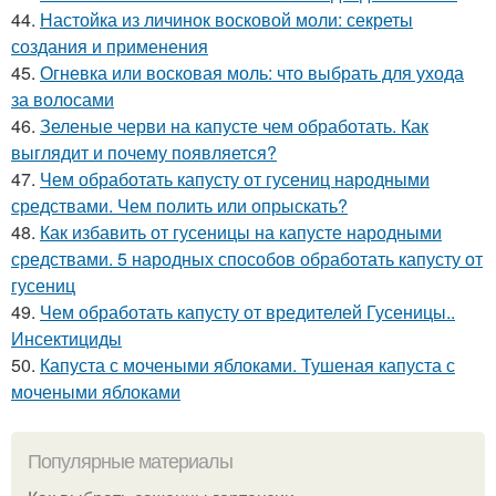
44.
Настойка из личинок восковой моли: секреты
создания и применения
45.
Огневка или восковая моль: что выбрать для ухода
за волосами
46.
Зеленые черви на капусте чем обработать. Как
выглядит и почему появляется?
47.
Чем обработать капусту от гусениц народными
средствами. Чем полить или опрыскать?
48.
Как избавить от гусеницы на капусте народными
средствами. 5 народных способов обработать капусту от
гусениц
49.
Чем обработать капусту от вредителей Гусеницы..
Инсектициды
50.
Капуста с мочеными яблоками. Тушеная капуста с
мочеными яблоками
Популярные материалы