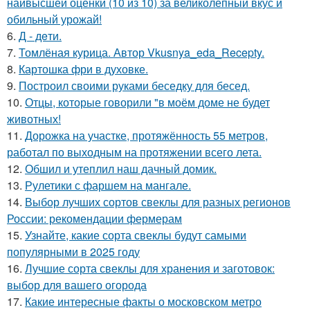
наивысшей оценки (10 из 10) за великолепный вкус и
обильный урожай!
6.
Д - дeти.
7.
Томлёная курица. Автор Vkusnya_eda_Recepty.
8.
Картошка фри в духовке.
9.
Построил своими руками беседку для бесед.
10.
Отцы, которые говорили "в моём доме не будет
животных!
11.
Дорожка на участке, протяжённость 55 метров,
работал по выходным на протяжении всего лета.
12.
Обшил и утеплил наш дачный домик.
13.
Рулетики с фаршем на мангале.
14.
Выбор лучших сортов свеклы для разных регионов
России: рекомендации фермерам
15.
Узнайте, какие сорта свеклы будут самыми
популярными в 2025 году
16.
Лучшие сорта свеклы для хранения и заготовок:
выбор для вашего огорода
17.
Какие интересные факты о московском метро