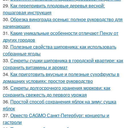
29.
Как перепривить плодовые деревья весной:
пошаговая инструкция
30.
Обрезка винограда осенью: полное руководство для
начинающих
31.
Какие уникальные особенности отличают Пензу от
других городов
32.
Полезные свойства шиповника: как использовать
собранные ягоды
33.
Секреты сушки шиповника в городской квартире: как
сохранить витамины и аромат
34.
Как приготовить вкусные и полезные сухофрукты в
домашних условиях: простое руководство
35.
Секреты долгосрочного хранения моркови: как
сохранить свежесть до первого урожая
36.
Простой способ сохранения яблок на зиму: сушка
яблок
37.
Оркестр CAGMO Санкт-Петербург: концерты и
гастроли