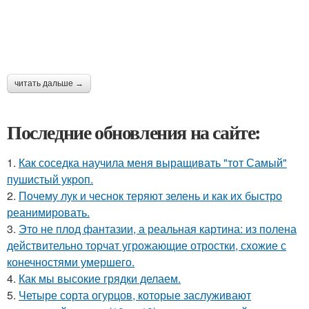
читать дальше →
Последние обновления на сайте:
1.
Как соседка научила меня выращивать "тот Самый"
пушистый укроп.
2.
Почему лук и чеснок теряют зелень и как их быстро
реанимировать.
3.
Это не плод фантазии, а реальная картина: из полена
действительно торчат угрожающие отростки, схожие с
конечностями умершего.
4.
Как мы высокие грядки делаем.
5.
Четыре сорта огурцов, которые заслуживают