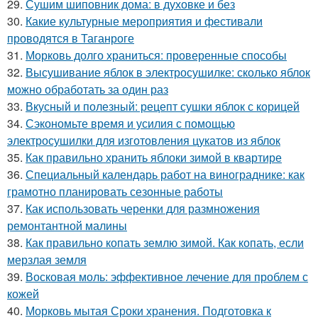
29.
Сушим шиповник дома: в духовке и без
30.
Какие культурные мероприятия и фестивали
проводятся в Таганроге
31.
Морковь долго храниться: проверенные способы
32.
Высушивание яблок в электросушилке: сколько яблок
можно обработать за один раз
33.
Вкусный и полезный: рецепт сушки яблок с корицей
34.
Сэкономьте время и усилия с помощью
электросушилки для изготовления цукатов из яблок
35.
Как правильно хранить яблоки зимой в квартире
36.
Специальный календарь работ на винограднике: как
грамотно планировать сезонные работы
37.
Как использовать черенки для размножения
ремонтантной малины
38.
Как правильно копать землю зимой. Как копать, если
мерзлая земля
39.
Восковая моль: эффективное лечение для проблем с
кожей
40.
Морковь мытая Сроки хранения. Подготовка к