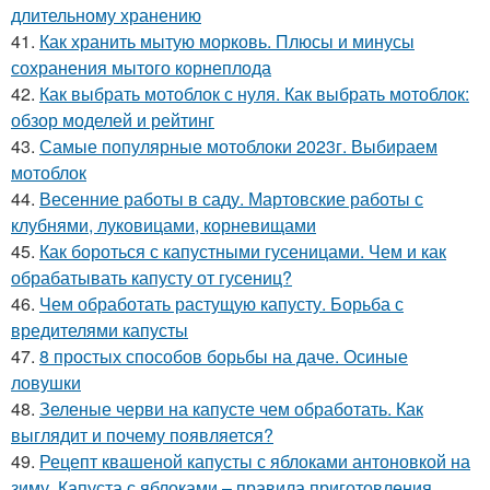
длительному хранению
41.
Как хранить мытую морковь. Плюсы и минусы
сохранения мытого корнеплода
42.
Как выбрать мотоблок с нуля. Как выбрать мотоблок:
обзор моделей и рейтинг
43.
Самые популярные мотоблоки 2023г. Выбираем
мотоблок
44.
Весенние работы в саду. Мартовские работы с
клубнями, луковицами, корневищами
45.
Как бороться с капустными гусеницами. Чем и как
обрабатывать капусту от гусениц?
46.
Чем обработать растущую капусту. Борьба с
вредителями капусты
47.
8 простых способов борьбы на даче. Осиные
ловушки
48.
Зеленые черви на капусте чем обработать. Как
выглядит и почему появляется?
49.
Рецепт квашеной капусты с яблоками антоновкой на
зиму. Капуста с яблоками – правила приготовления