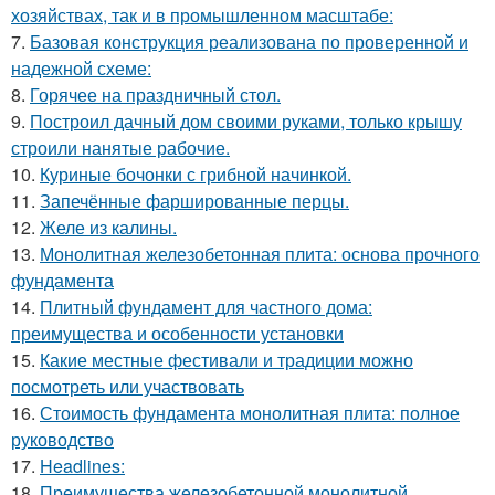
хозяйствах, так и в промышленном масштабе:
7.
Базовая конструкция реализована по проверенной и
надежной схеме:
8.
Горячее на праздничный стол.
9.
Построил дачный дом своими руками, только крышу
строили нанятые рабочие.
10.
Куриные бочонки с грибной начинкой.
11.
Запечённые фаршированные перцы.
12.
Желе из калины.
13.
Монолитная железобетонная плита: основа прочного
фундамента
14.
Плитный фундамент для частного дома:
преимущества и особенности установки
15.
Какие местные фестивали и традиции можно
посмотреть или участвовать
16.
Стоимость фундамента монолитная плита: полное
руководство
17.
Headlines:
18.
Преимущества железобетонной монолитной