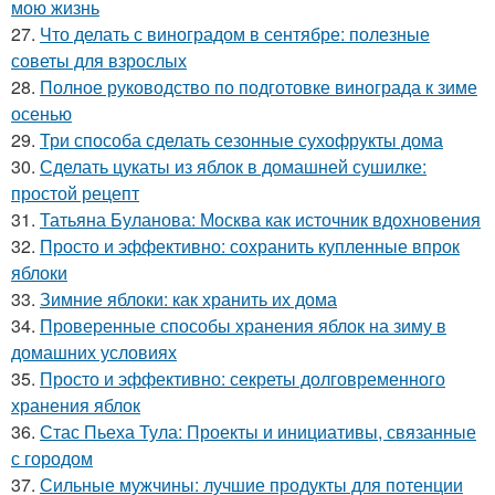
мою жизнь
27.
Что делать с виноградом в сентябре: полезные
советы для взрослых
28.
Полное руководство по подготовке винограда к зиме
осенью
29.
Три способа сделать сезонные сухофрукты дома
30.
Сделать цукаты из яблок в домашней сушилке:
простой рецепт
31.
Татьяна Буланова: Москва как источник вдохновения
32.
Просто и эффективно: сохранить купленные впрок
яблоки
33.
Зимние яблоки: как хранить их дома
34.
Проверенные способы хранения яблок на зиму в
домашних условиях
35.
Просто и эффективно: секреты долговременного
хранения яблок
36.
Стас Пьеха Тула: Проекты и инициативы, связанные
с городом
37.
Сильные мужчины: лучшие продукты для потенции