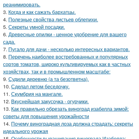
реанимировать.
3.
Когда и как сажать бархатцы.
4.
Полезные свойства листьев облепихи.
5.
Секреты умной посадки.
6.
Древесные опилки - ценное удобрение для вашего
сада.
7.
Пугало для дачи - несколько интересных вариантов.
8.
Перечень наиболее востребованных и популярных
сортов томатов, широко культивируемых как в частных
хозяйствах, так и в промышленном масштабе:
9.
Судили деревню (а та безответна).
10.
Сделал летом беседочку.
11.
Скумбрия на мангале.
12.
Вкуснейшая закусочка - огурчики.
13.
Как правильно обрезать виноград изабелла зимой:
советы для повышения урожайности
14.
Почему виноградная лоза должна страдать: секреты
идеального урожая
15.
Особенности выращивания винограда Изабелла: