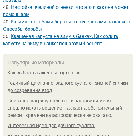
48.
Настойка пчелиной огневки: что это и как она может
помочь вам
49.
Какими способами бороться с гусеницами на капусте.
Способы борьбы
50.
Квашеная капуста на зиму в банках. Как солить
капусту на зиму в банке: пошаговый рецепт
Популярные материалы
Как выбрать саженцы гортензии
Годичный цикл виноградного куста: от зимней спячки
до созревания ягод
Внезапно нагрянувшие гости заставили меня
спешно искать решение, так как на обстоятельный
ремонт времени катастрофически не хватало.
Интересная идея для дачного туалета.
Всем привет! Баня - это наша страсть, но вот