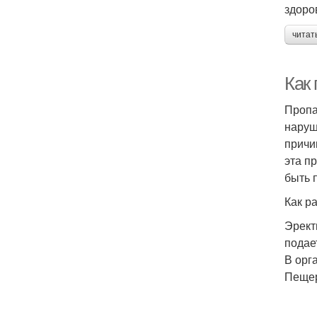
здоро
читат
Как
Пропа
наруш
причи
эта п
быть 
Как р
Эрект
подае
В орг
Пещер