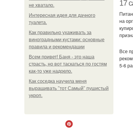
17 
не хватало.
Питан
Интересная идея для дачного
на ор
туалета.
купир
Как правильно ухаживать за
призн
виноградными кустами: основные
правила и рекомендации
Все п
Всем привет! Баня - это наша
реком
страсть, но вот таскаться по гостям
5-6 р
как-то уже надоело.
Как соседка научила меня
выращивать "тот Самый" пушистый
укроп.