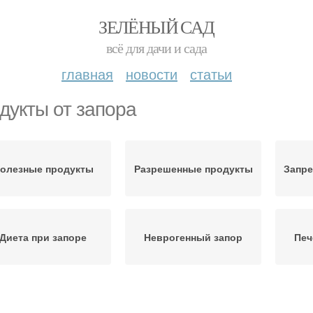
ЗЕЛЁНЫЙ САД
всё для дачи и сада
главная
новости
статьи
дукты от запора
олезные продукты
Разрешенные продукты
Запр
Диета при запоре
Неврогенный запор
Печ
ызывающие запоры
Питание при запорах