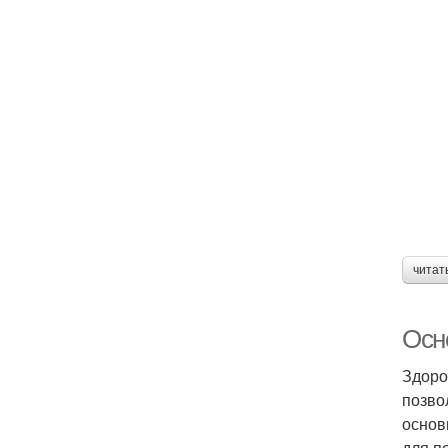
читат
Осн
Здоро
позво
основ
для п