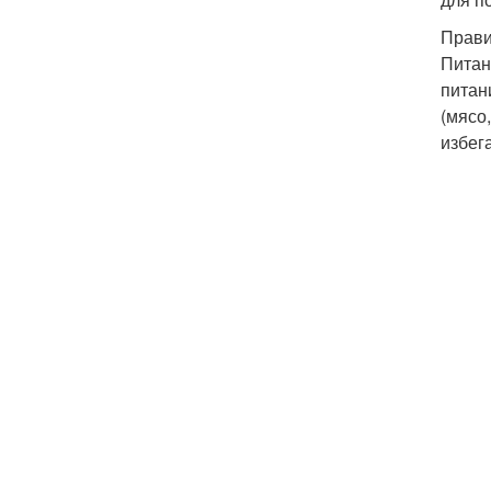
Прави
Питан
питан
(мясо
избег