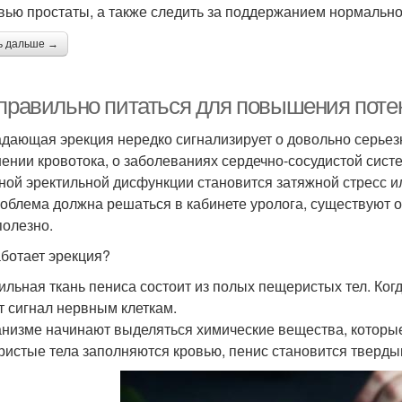
вью простаты, а также следить за поддержанием нормально
ь дальше →
 правильно питаться для повышения поте
дающая эрекция нередко сигнализирует о довольно серьез
ении кровотока, о заболеваниях сердечно-сосудистой сист
ной эректильной дисфункции становится затяжной стресс и
роблема должна решаться в кабинете уролога, существуют
полезно.
аботает эрекция?
ильная ткань пениса состоит из полых пещеристых тел. Ко
т сигнал нервным клеткам.
анизме начинают выделяться химические вещества, которые
истые тела заполняются кровью, пенис становится твердым