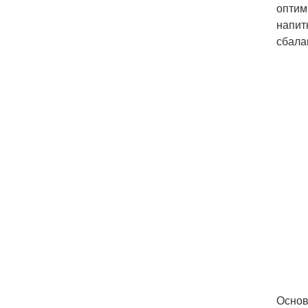
оптим
напит
сбала
Основ