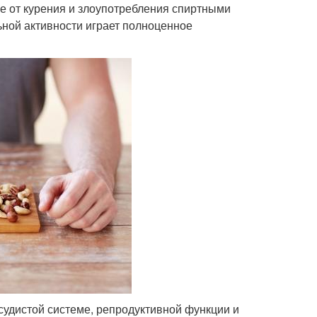
е от курения и злоупотребления спиртными
ьной активности играет полноценное
удистой системе, репродуктивной функции и