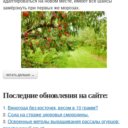
адаптироваться на новом месте, имеют все шансы
замёрзнуть при первых же морозах.
читать дальше →
Последние обновления на сайте:
1.
Виноград без косточек, весом в 10 грамм?
2.
Сода на страже здоровья смородины.
3.
Освоенные методы выращивания рассады огурцов: