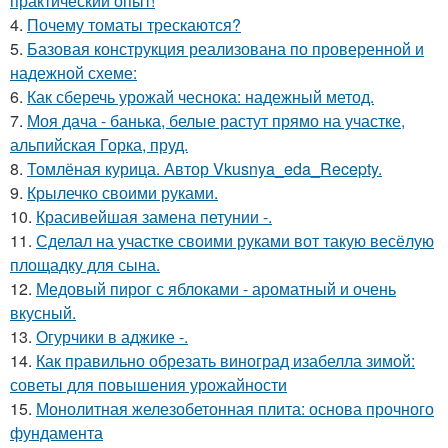
практический опыт!
4.
Почему томаты трескаются?
5.
Базовая конструкция реализована по проверенной и
надежной схеме:
6.
Как сберечь урожай чеснока: надежный метод.
7.
Моя дача - банька, белые растут прямо на участке,
альпийская Горка, пруд.
8.
Томлёная курица. Автор Vkusnya_eda_Recepty.
9.
Крылечко своими руками.
10.
Красивейшая замена петунии -.
11.
Сделал на участке своими руками вот такую весёлую
площадку для сына.
12.
Медовый пирог с яблоками - ароматный и очень
вкусный.
13.
Огурчики в аджике -.
14.
Как правильно обрезать виноград изабелла зимой:
советы для повышения урожайности
15.
Монолитная железобетонная плита: основа прочного
фундамента