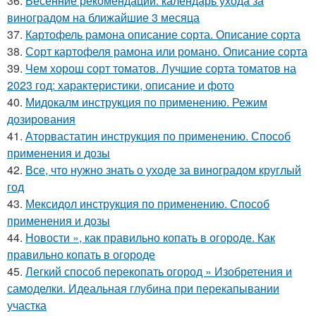
36.
Весенние рекомендации: календарь ухода за
виноградом на ближайшие 3 месяца
37.
Картофель рамона описание сорта. Описание сорта
38.
Сорт картофеля рамона или романо. Описание сорта
39.
Чем хорош сорт томатов. Лучшие сорта томатов на
2023 год: характеристики, описание и фото
40.
Мидокалм инструкция по применению. Режим
дозирования
41.
Аторвастатин инструкция по применению. Способ
применения и дозы
42.
Все, что нужно знать о уходе за виноградом круглый
год
43.
Мексидол инструкция по применению. Способ
применения и дозы
44.
Новости », как правильно копать в огороде. Как
правильно копать в огороде
45.
Легкий способ перекопать огород » Изобретения и
самоделки. Идеальная глубина при перекапывании
участка