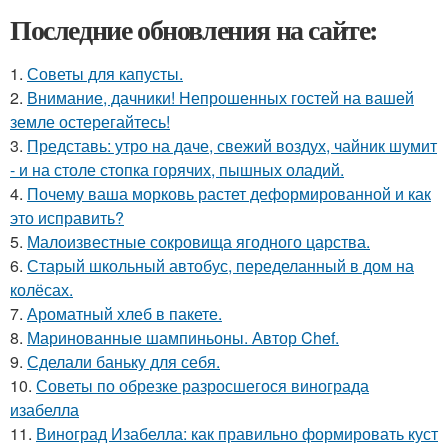
Последние обновления на сайте:
1.
Советы для капусты.
2.
Внимание, дачники! Непрошенных гостей на вашей
земле остерегайтесь!
3.
Представь: утро на даче, свежий воздух, чайник шумит
- и на столе стопка горячих, пышных оладий.
4.
Почему ваша морковь растет деформированной и как
это исправить?
5.
Малоизвестные сокровища ягодного царства.
6.
Старый школьный автобус, переделанный в дом на
колёсах.
7.
Ароматный хлеб в пакете.
8.
Маринованные шампиньоны. Автор Chef.
9.
Сделали баньку для себя.
10.
Советы по обрезке разросшегося винограда
изабелла
11.
Виноград Изабелла: как правильно формировать куст