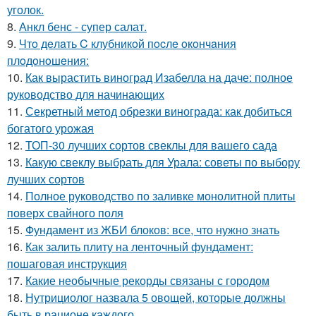
уголок.
8.
Анкл бенс - супер салат.
9.
Чтo дeлaть C клубникoй пocлe oкoнчaния
плoдoнoшeния:
10.
Как вырастить виноград Изабелла на даче: полное
руководство для начинающих
11.
Секретный метод обрезки винограда: как добиться
богатого урожая
12.
ТОП-30 лучших сортов свеклы для вашего сада
13.
Какую свеклу выбрать для Урала: советы по выбору
лучших сортов
14.
Полное руководство по заливке монолитной плиты
поверх свайного поля
15.
Фундамент из ЖБИ блоков: все, что нужно знать
16.
Как залить плиту на ленточный фундамент:
пошаговая инструкция
17.
Какие необычные рекорды связаны с городом
18.
Нутрициолог назвала 5 овощей, которые должны
быть в рационе каждого