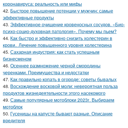
коронавируса: реальность или мифы
42.
Быстрое повышение потенции у мужчин: самые
эффективные продукты
43.
Эффективное очищение кровеносных сосудов. «Био-
психо-социо-духовная патология». Почему мы пьем?
44.
Как быстро и эффективно снизить холестерин в
крови.. Лечение повышенного уровня холестерина
45.
Сахарная индустрия: как стать успешным
бизнесменом
46.
Осеннее размножение черной смородины
черенками. Преимущества и недостатки
47.
Как правильно копать в огороде: советы бывалых
48.
Восхождение восковой моли: невероятная польза
продуктов жизнедеятельности этого насекомого
49.
Самые популярные мотоблоки 2023г. Выбираем
мотоблок
50.
Гусеницы на капусте бывают разные. Описание
вредителя