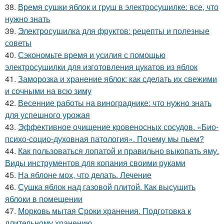
38.
Время сушки яблок и груш в электросушилке: все, что
нужно знать
39.
Электросушилка для фруктов: рецепты и полезные
советы
40.
Сэкономьте время и усилия с помощью
электросушилки для изготовления цукатов из яблок
41.
Заморозка и хранение яблок: как сделать их свежими
и сочными на всю зиму
42.
Весенние работы на винограднике: что нужно знать
для успешного урожая
43.
Эффективное очищение кровеносных сосудов. «Био-
психо-социо-духовная патология». Почему мы пьем?
44.
Как пользоваться лопатой и правильно выкопать яму.
Виды инструментов для копания своими руками
45.
На яблоне мох, что делать. Лечение
46.
Сушка яблок над газовой плитой. Как высушить
яблоки в помещении
47.
Морковь мытая Сроки хранения. Подготовка к
длительному хранению