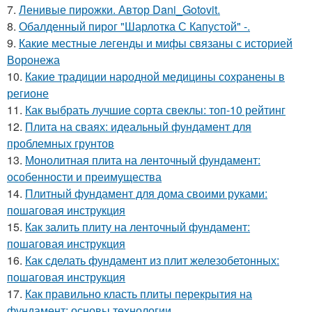
7.
Ленивые пирожки. Автор Dani_Gotovit.
8.
Обалденный пирог "Шарлотка С Капустой" -.
9.
Какие местные легенды и мифы связаны с историей
Воронежа
10.
Какие традиции народной медицины сохранены в
регионе
11.
Как выбрать лучшие сорта свеклы: топ-10 рейтинг
12.
Плита на сваях: идеальный фундамент для
проблемных грунтов
13.
Монолитная плита на ленточный фундамент:
особенности и преимущества
14.
Плитный фундамент для дома своими руками:
пошаговая инструкция
15.
Как залить плиту на ленточный фундамент:
пошаговая инструкция
16.
Как сделать фундамент из плит железобетонных:
пошаговая инструкция
17.
Как правильно класть плиты перекрытия на
фундамент: основы технологии