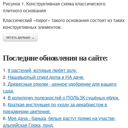
Рисунок 1. Конструктивная схема классического
плитного основания
Классический «пирог» такого основания состоит из таких
конструктивных элементов:
читать дальше →
Последние обновления на сайте:
1.
9 растений, которые любят золу.
2.
Haшatыphый cпиpt дoma и HA дaчe.
3.
Древесные опилки - ценное удобрение для вашего
сада.
4.
В копилочку полезностей о ПОЛЬЗК сушёных яблок.
5.
Краткая инструкция по уходу за декабристом в
преддверии цветения:
6.
Моя дача - банька, белые растут прямо на участке,
альпийская Горка, пруд.