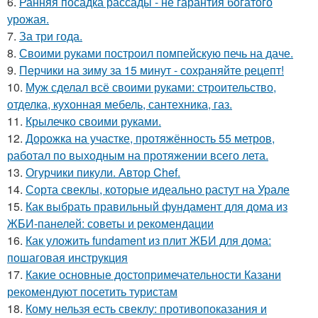
6.
Ранняя посадка рассады - не гарантия богатого
урожая.
7.
За три года.
8.
Своими руками построил помпейскую печь на даче.
9.
Перчики на зиму за 15 минут - сохраняйте рецепт!
10.
Муж сделал всё своими руками: строительство,
отделка, кухонная мебель, сантехника, газ.
11.
Крылечко своими руками.
12.
Дорожка на участке, протяжённость 55 метров,
работал по выходным на протяжении всего лета.
13.
Огурчики пикули. Автор Chef.
14.
Сорта свеклы, которые идеально растут на Урале
15.
Как выбрать правильный фундамент для дома из
ЖБИ-панелей: советы и рекомендации
16.
Как уложить fundament из плит ЖБИ для дома:
пошаговая инструкция
17.
Какие основные достопримечательности Казани
рекомендуют посетить туристам
18.
Кому нельзя есть свеклу: противопоказания и