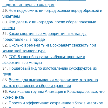
подготовить кусты к холодам
29.
Чем подкормить виноград осенью перед обрезкой и
укрытием
30.
Что делать с виноградом после сбора: полезные
советы
31.
Какие спортивные мероприятия и команды
представлены в городе
32.
Сколько времени тыква сохраняет свежесть при
комнатной температуре
33.
ТОП-5 способов сушить яблоки: простые и
эффективные методы
34.
Пошаговый гид по изготовлению сухофруктов из
груш
35.
Время для выкапывания моркови: все, что нужно
знать о правильном сборе и хранении
36.
Расписание группы Анимация в Краснодаре: все, что
нужно знать
37.
Просто и эффективно: сохранение яблок в квартире