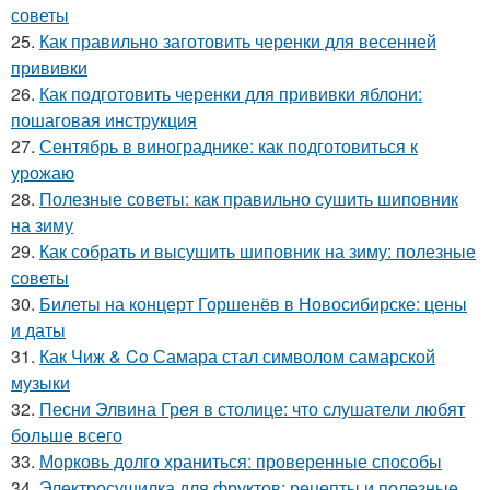
советы
25.
Как правильно заготовить черенки для весенней
прививки
26.
Как подготовить черенки для прививки яблони:
пошаговая инструкция
27.
Сентябрь в винограднике: как подготовиться к
урожаю
28.
Полезные советы: как правильно сушить шиповник
на зиму
29.
Как собрать и высушить шиповник на зиму: полезные
советы
30.
Билеты на концерт Горшенёв в Новосибирске: цены
и даты
31.
Как Чиж & Co Самара стал символом самарской
музыки
32.
Песни Элвина Грея в столице: что слушатели любят
больше всего
33.
Морковь долго храниться: проверенные способы
34.
Электросушилка для фруктов: рецепты и полезные