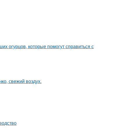
их огурцов, которые помогут справиться с
чко, свeжий воздух.
водство