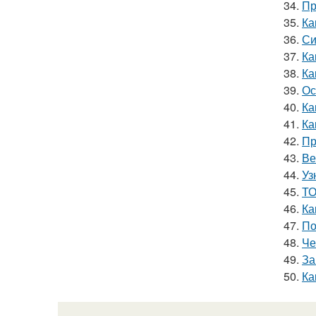
34.
Пр
35.
Ка
36.
Си
37.
Ка
38.
Ка
39.
Ос
40.
Ка
41.
Ка
42.
Пр
43.
Ве
44.
Уз
45.
ТО
46.
Ка
47.
По
48.
Че
49.
За
50.
Ка