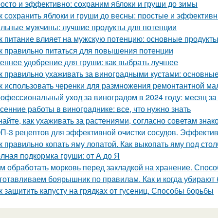
осто и эффективно: сохраним яблоки и груши до зимы
к сохранить яблоки и груши до весны: простые и эффектив
льные мужчины: лучшие продукты для потенции
к питание влияет на мужскую потенцию: основные продукт
к правильно питаться для повышения потенции
еннее удобрение для груши: как выбрать лучшее
к правильно ухаживать за виноградными кустами: основны
к использовать черенки для размножения ремонтантной м
офессиональный уход за виноградом в 2024 году: месяц з
сенние работы в винограднике: все, что нужно знать
найте, как ухаживать за растениями, согласно советам зна
П-3 рецептов для эффективной очистки сосудов. Эффектив
к правильно копать яму лопатой. Как выкопать яму под стол
лная подкормка груши: от А до Я
м обработать морковь перед закладкой на хранение. Спосо
готавливаем боярышник по правилам. Как и когда убирают
к защитить капусту на грядках от гусениц. Способы борьбы