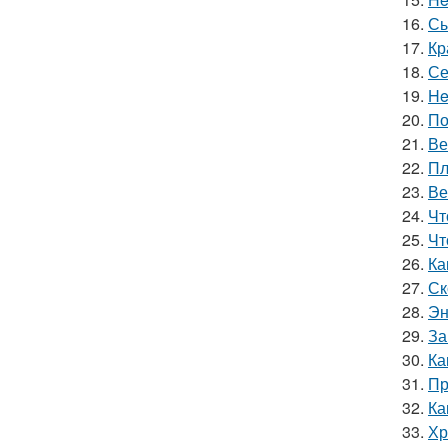
16.
Сы
17.
Кр
18.
Се
19.
He
20.
По
21.
Ве
22.
Пл
23.
Ве
24.
Чт
25.
Чт
26.
Ка
27.
Ск
28.
Эн
29.
За
30.
Ка
31.
Пр
32.
Ка
33.
Хр