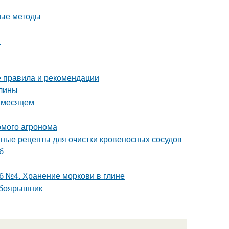
ные методы
ы
е правила и рекомендации
алины
а месяцем
комого агронома
ные рецепты для очистки кровеносных сосудов
б
б №4. Хранение моркови в глине
 боярышник