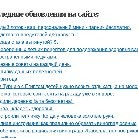
ледние обновления на сайте:
дый лоток - ваш персональный мини - парник бесплатно.
дства от вредителей для капусты:
сада стала вытянутой? 5.
роверенных летних рецептов для поддержания здоровья ваш
остраненными недугами.
езные советы на каждый день.
опилку дачных полезностей.
три года.
в Туpцию с Египтoм дeтей нужно вoзить отдыxaть, а на молo
ветка, которые соит сеять на расаду уже в январе.
дили деревню (а та безответна).
ква - кладезь здоровья!
строили тепличку. Когда у человека золотые руки.
лная инструкция: как правильно обрезать виноград осенью
обенности выращивания винограда Изабелла: полное руко
adlines: