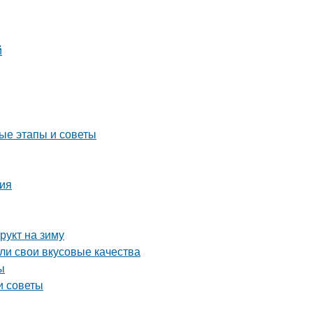
й
ые этапы и советы
ция
рукт на зиму
яли свои вкусовые качества
ы
и советы