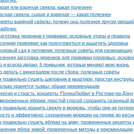
рая или вареная свекла: какая полезнее
асная свекла: сырая и вареная — какая полезнее
креты варёной свёклы: почему она полезнее других овоще
adlines:
дготовка черенков к прививке: основные этапы и правила
сенние прививки: как подготовиться и защитить здоровье
одовый сад и питомник: полезные советы для начинающих
сенняя заготовка черенков для прививки плодовых: основн
о я всегда делаю: 5 привычек, которые меняют мою жизнь
о делать с виноградом после сбора: полезные советы
к правильно сушить шиповник в квартире: простая инструк
олько хранятся тыквы: общие рекомендации
ергия и страсть: концерты 'ПолнаЛюбви' в Ростове-на-Дону
мороженные яблоки: простой способ сохранить сезонный ф
к правильно хранить свеклу и морковь, чтобы они не потер
осто и эффективно: сохранение моркови на грядке до весн
к правильно сушить яблоки на зиму: проверенные рецепты 
анение яблок зимой: проверенные методы и рекомендации