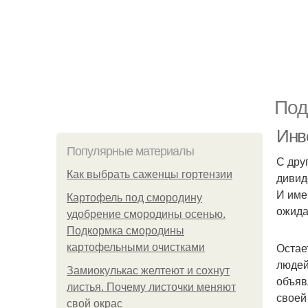
Под
Инв
Популярные материалы
С дру
Как выбрать саженцы гортензии
дивид
И име
Картофель под смородину
ожида
удобрение смородины осенью.
Подкормка смородины
Остае
картофельными очистками
людей
Замиокулькас желтеют и сохнут
объяв
листья. Почему листочки меняют
своей
свой окрас