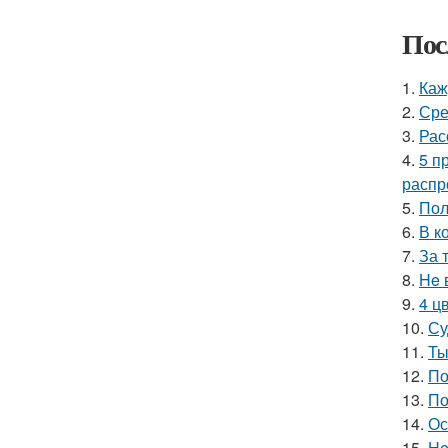
Пос
1.
Каж
2.
Сре
3.
Рас
4.
5 п
распр
5.
Пол
6.
В к
7.
За 
8.
He 
9.
4 ц
10.
Су
11.
Ты
12.
По
13.
По
14.
Ос
15.
He