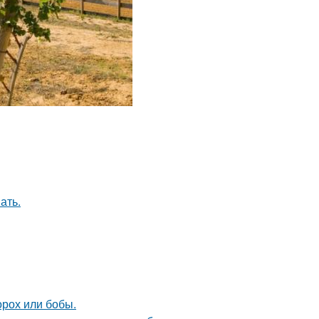
ать.
орох или бобы.