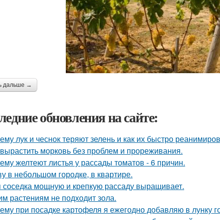
ь дальше →
ледние обновления на сайте:
ему лук и чеснок теряют зелень и как их быстро реанимиров
 вырастить морковь без проблем и прореживания.
ему желтеют листья у рассады томатов - 6 причин.
у в небольшом городке, в квартире.
 соседка мощную и крепкую рассаду выращивает.
им растениям не подходит зола.
ему при посадке картофеля я ежегодно добавляю в лунку г