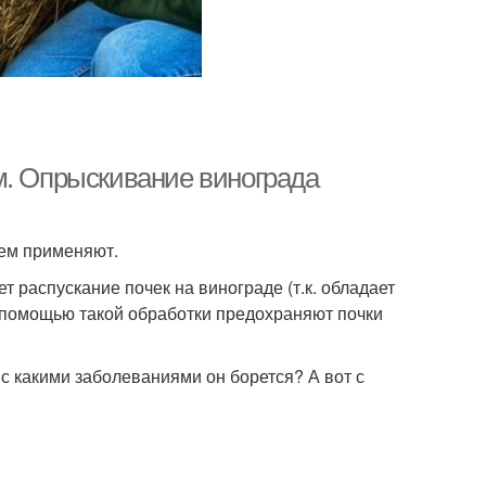
м. Опрыскивание винограда
ием применяют.
т распускание почек на винограде (т.к. обладает
с помощью такой обработки предохраняют почки
с какими заболеваниями он борется? А вот с