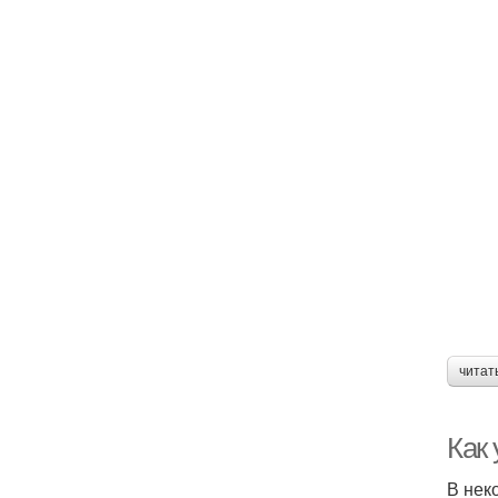
читат
Как
В нек