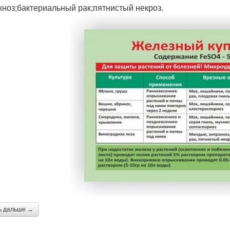
кноз;бактериальный рак;пятнистый некроз.
ь дальше →