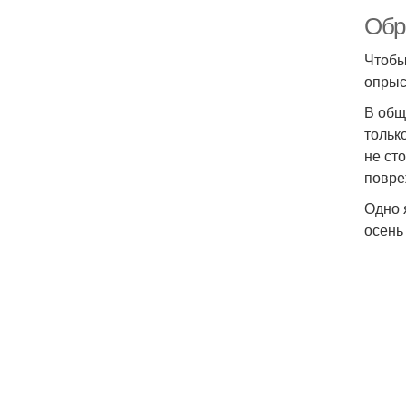
Обр
Чтобы
опрыс
В общ
тольк
не ст
повре
Одно 
осень