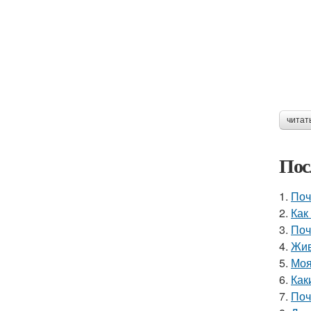
читат
Пос
1.
Поч
2.
Как
3.
Поч
4.
Жив
5.
Моя
6.
Как
7.
Поч