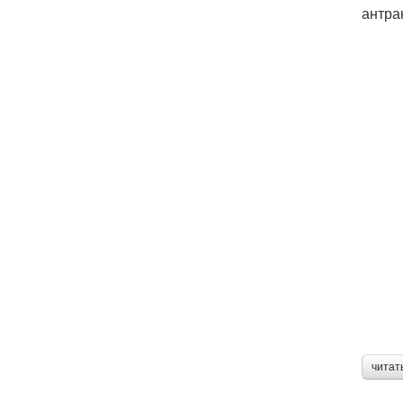
антра
читат