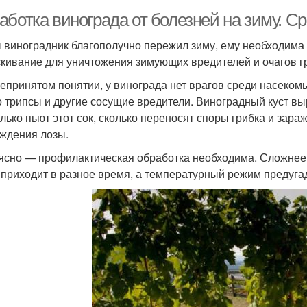
аботка винограда от болезней на зиму. С
 виноградник благополучно пережил зиму, ему необходима
кивание для уничтожения зимующих вредителей и очагов г
епринятом понятии, у винограда нет врагов среди насеком
о трипсы и другие сосущие вредители. Виноградный куст в
олько пьют этот сок, сколько переносят споры грибка и зар
ждения лозы.
ясно — профилактическая обработка необходима. Сложнее 
 приходит в разное время, а температурный режим предуга