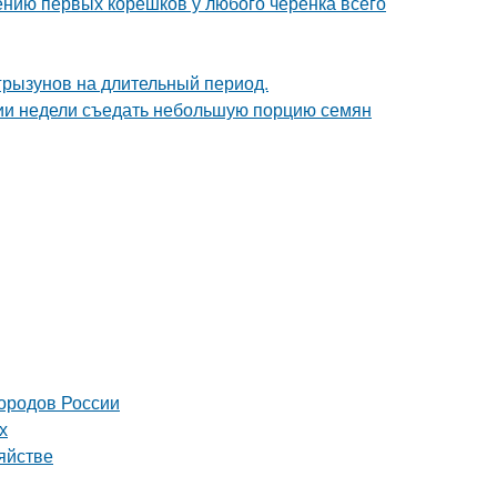
ению первых корешков у любого черенка всего
грызунов на длительный период.
нии недели съедать небольшую порцию семян
городов России
х
яйстве