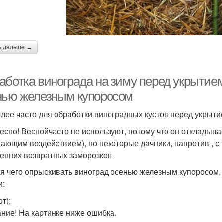
ь дальше →
аботка винограда на зиму перед укрытие
нью железным купоросом
лее часто для обработки виноградных кустов перед укрыт
есно! Веснойчасто не используют, потому что он откладывае
вающим воздействием), но некоторые дачники, напротив , 
сенних возвратных заморозков
ля чего опрыскивать виноград осенью железным купоросом, 
и:
от);
ние! На картинке ниже ошибка.