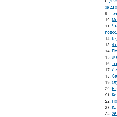
8.
Дре
за дво
9.
Поч
10.
Мы
11.
Чт
подсо
12.
Вк
13.
4 
14.
Пе
15.
Же
16.
Ты
17.
Ле
18.
Ca
19.
Ог
20.
Вк
21.
Ка
22.
По
23.
Ка
24.
25