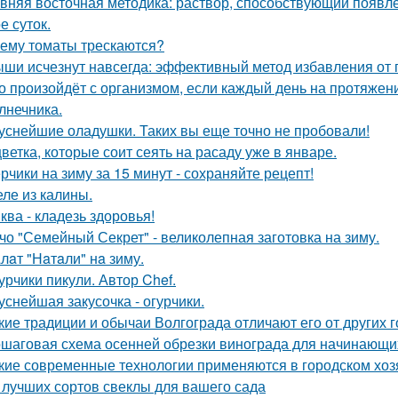
вняя восточная методика: раствор, способствующий появл
е суток.
ему томаты трескаются?
ши исчезнут навсегда: эффективный метод избавления от 
о произойдёт с организмом, если каждый день на протяже
лнечника.
уснейшие оладушки. Таких вы еще точно не пробовали!
цветка, которые соит сеять на расаду уже в январе.
рчики на зиму за 15 минут - сохраняйте рецепт!
ле из калины.
ква - кладезь здоровья!
чо "Семейный Секрет" - великолепная заготовка на зиму.
лaт "Нaтaли" нa зиму.
урчики пикули. Автор Chef.
уснейшая закусочка - огурчики.
кие традиции и обычаи Волгограда отличают его от других 
шаговая схема осенней обрезки винограда для начинающи
кие современные технологии применяются в городском хоз
 лучших сортов свеклы для вашего сада