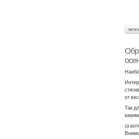
читат
Обр
осе
Наибо
Интер
стяги
от ве
Так д
каким
(а вот
Внима