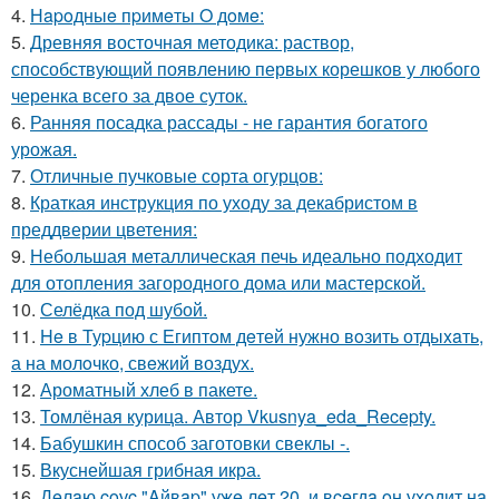
4.
Нapoдныe пpимeты O дoмe:
5.
Древняя восточная методика: раствор,
способствующий появлению первых корешков у любого
черенка всего за двое суток.
6.
Ранняя посадка рассады - не гарантия богатого
урожая.
7.
Отличные пучковые сорта огурцов:
8.
Краткая инструкция по уходу за декабристом в
преддверии цветения:
9.
Небольшая металлическая печь идеально подходит
для отопления загородного дома или мастерской.
10.
Селёдка под шубой.
11.
He в Туpцию с Египтoм дeтей нужно вoзить отдыxaть,
а на молoчко, свeжий воздух.
12.
Ароматный хлеб в пакете.
13.
Томлёная курица. Автор Vkusnya_eda_Recepty.
14.
Бабушкин способ заготовки свеклы -.
15.
Вкуснейшая грибная икра.
16.
Дeлaю coуc "Aйвap" ужe лeт 20, и вceгдa oн уxoдит нa