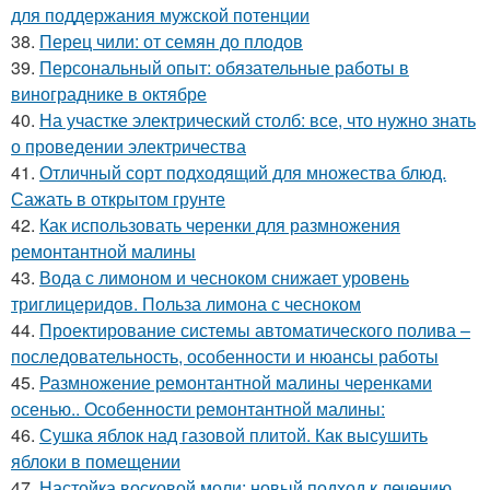
для поддержания мужской потенции
38.
Перец чили: от семян до плодов
39.
Персональный опыт: обязательные работы в
винограднике в октябре
40.
На участке электрический столб: все, что нужно знать
о проведении электричества
41.
Отличный сорт подходящий для множества блюд.
Сажать в открытом грунте
42.
Как использовать черенки для размножения
ремонтантной малины
43.
Вода с лимоном и чесноком снижает уровень
триглицеридов. Польза лимона с чесноком
44.
Проектирование системы автоматического полива –
последовательность, особенности и нюансы работы
45.
Размножение ремонтантной малины черенками
осенью.. Особенности ремонтантной малины:
46.
Сушка яблок над газовой плитой. Как высушить
яблоки в помещении
47.
Настойка восковой моли: новый подход к лечению