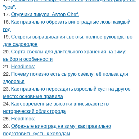
"уpa".
17.
Огурчики пикули. Автор Chef.
18.
Как правильно обрезать виноградные лозы каждый
год
19.
Секреты выращивания свеклы: полное руководство
для садоводов
20.
Сорта свёклы для длительного хранения на зиму:
выбор и особенности
21.
Headlines:
22.
Почему полезно есть сырую свёклу: её польза для
здоровья
23.
Как правильно пересадить взрослый куст на другое
место: основные правила
24.
Как современные высотки вписываются в
исторический облик города
25.
Headlines:
26.
Обрежьте виноград на зиму: как правильно
подготовить кусты к холодам