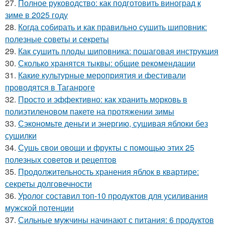
27.
Полное руководство: как подготовить виноград к
зиме в 2025 году
28.
Когда собирать и как правильно сушить шиповник:
полезные советы и секреты
29.
Как сушить плоды шиповника: пошаговая инструкция
30.
Сколько хранятся тыквы: общие рекомендации
31.
Какие культурные мероприятия и фестивали
проводятся в Таганроге
32.
Просто и эффективно: как хранить морковь в
полиэтиленовом пакете на протяжении зимы
33.
Сэкономьте деньги и энергию, сушивая яблоки без
сушилки
34.
Сушь свои овощи и фрукты с помощью этих 25
полезных советов и рецептов
35.
Продолжительность хранения яблок в квартире:
секреты долговечности
36.
Уролог составил топ-10 продуктов для усиливания
мужской потенции
37.
Сильные мужчины начинают с питания: 6 продуктов