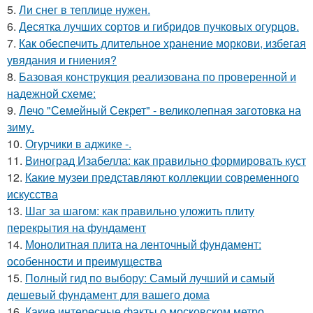
5.
Ли снег в теплице нужен.
6.
Десятка лучших сортов и гибридов пучковых огурцов.
7.
Как обеспечить длительное хранение моркови, избегая
увядания и гниения?
8.
Базовая конструкция реализована по проверенной и
надежной схеме:
9.
Лечо "Семейный Секрет" - великолепная заготовка на
зиму.
10.
Огурчики в аджике -.
11.
Виноград Изабелла: как правильно формировать куст
12.
Какие музеи представляют коллекции современного
искусства
13.
Шаг за шагом: как правильно уложить плиту
перекрытия на фундамент
14.
Монолитная плита на ленточный фундамент:
особенности и преимущества
15.
Полный гид по выбору: Самый лучший и самый
дешевый фундамент для вашего дома
16.
Какие интересные факты о московском метро