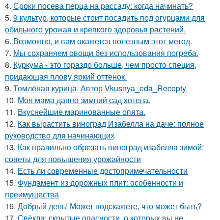
4.
Сроки посева перца на рассаду: когда начинать?
5.
9 культур, которые стоит посадить под огурцами для
обильного урожая и крепкого здоровья растений.
6.
Возможно, и вам окажется полезным этот метод.
7.
Мы сохраняем овощи без использования погреба.
8.
Куркума - это гораздо больше, чем просто специя,
придающая плову яркий оттенок.
9.
Томлёная курица. Автор Vkusnya_eda_Recepty.
10.
Моя мама давно зимний сад хотела.
11.
Вкуснейшие маринованные опята.
12.
Как вырастить виноград Изабелла на даче: полное
руководство для начинающих
13.
Как правильно обрезать виноград изабелла зимой:
советы для повышения урожайности
14.
Есть ли современные достопримечательности
15.
Фундамент из дорожных плит: особенности и
преимущества
16.
Добрый день! Может подскажете, что может быть?
17.
Свёкла: скрытые опасности, о которых вы не