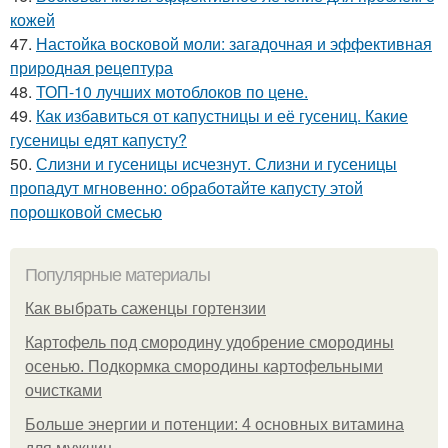
кожей
47.
Настойка восковой моли: загадочная и эффективная
природная рецептура
48.
ТОП-10 лучших мотоблоков по цене.
49.
Как избавиться от капустницы и её гусениц. Какие
гусеницы едят капусту?
50.
Слизни и гусеницы исчезнут. Слизни и гусеницы
пропадут мгновенно: обработайте капусту этой
порошковой смесью
Популярные материалы
Как выбрать саженцы гортензии
Картофель под смородину удобрение смородины
осенью. Подкормка смородины картофельными
очистками
Больше энергии и потенции: 4 основных витамина