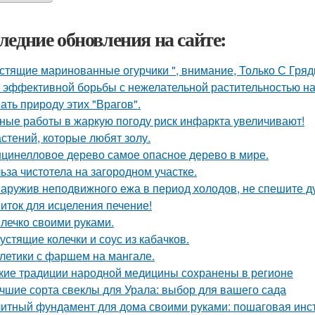
ледние обновления на сайте:
стящие маринованные огурчики ", внимание, Только С Грядк
 эффективной борьбы с нежелательной растительностью н
ать природу этих "Врагов".
ные работы в жаркую погоду риск инфаркта увеличивают!
астений, которые любят золу.
цинелловое дерево самое опасное дерево в мире.
ьза чистотела на загородном участке.
аружив неподвижного ежа в период холодов, не спешите ду
иток для исцеления печение!
лечко своими руками.
устящие колечки и соус из кабачков.
летики с фаршем на мангале.
кие традиции народной медицины сохранены в регионе
чшие сорта свеклы для Урала: выбор для вашего сада
итный фундамент для дома своими руками: пошаговая инс