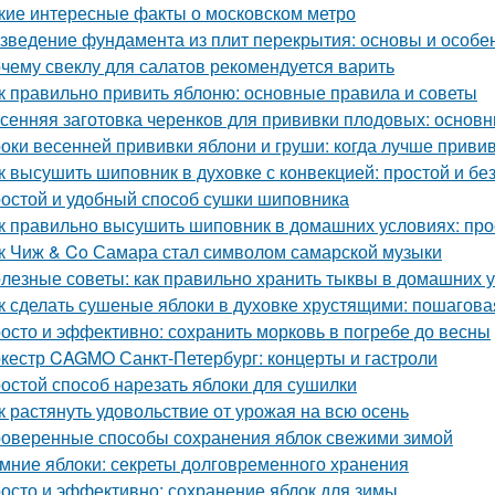
кие интересные факты о московском метро
зведение фундамента из плит перекрытия: основы и особе
чему свеклу для салатов рекомендуется варить
к правильно привить яблоню: основные правила и советы
сенняя заготовка черенков для прививки плодовых: основн
оки весенней прививки яблони и груши: когда лучше приви
к высушить шиповник в духовке с конвекцией: простой и б
остой и удобный способ сушки шиповника
к правильно высушить шиповник в домашних условиях: про
к Чиж & Co Самара стал символом самарской музыки
лезные советы: как правильно хранить тыквы в домашних 
к сделать сушеные яблоки в духовке хрустящими: пошагова
осто и эффективно: сохранить морковь в погребе до весны
кестр CAGMO Санкт-Петербург: концерты и гастроли
остой способ нарезать яблоки для сушилки
к растянуть удовольствие от урожая на всю осень
оверенные способы сохранения яблок свежими зимой
мние яблоки: секреты долговременного хранения
осто и эффективно: сохранение яблок для зимы