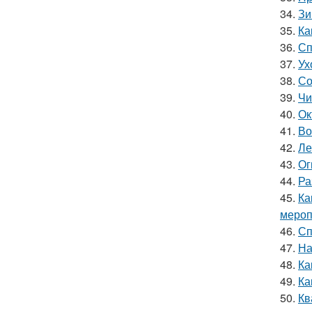
34.
Зи
35.
Ка
36.
Сп
37.
Ух
38.
Со
39.
Чи
40.
Ок
41.
Во
42.
Ле
43.
Ог
44.
Ра
45.
Ка
мероп
46.
Сп
47.
На
48.
Ка
49.
Ка
50.
Кв