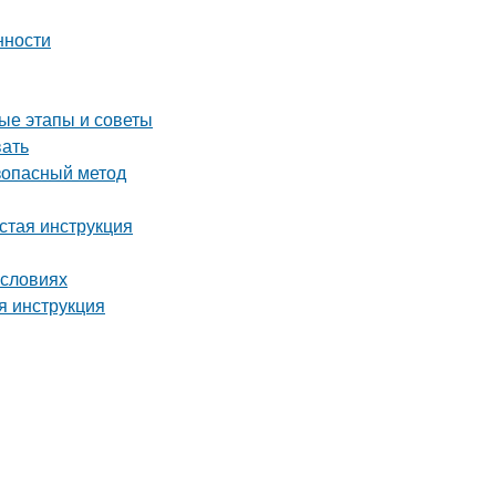
нности
ые этапы и советы
вать
езопасный метод
стая инструкция
условиях
я инструкция