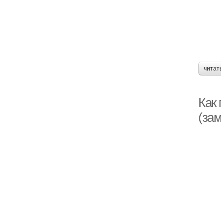
читат
Как 
(за