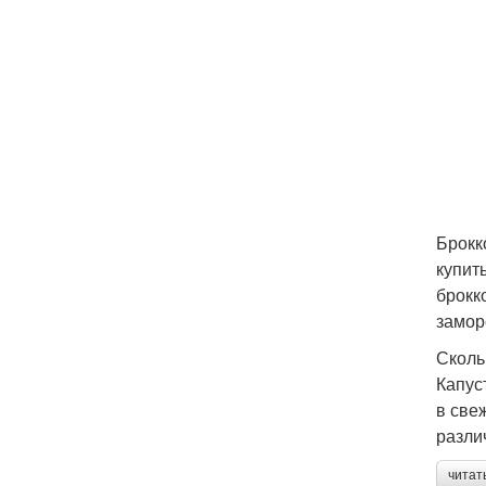
Брокк
купит
брокк
замор
Сколь
Капус
в све
разли
читат