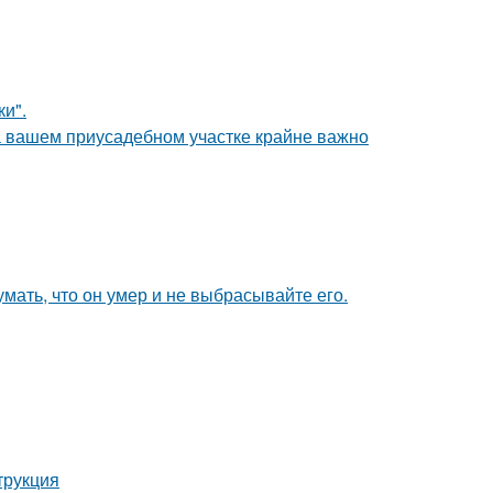
и".
а вашем приусадебном участке крайне важно
мать, что он умер и не выбрасывайте его.
трукция