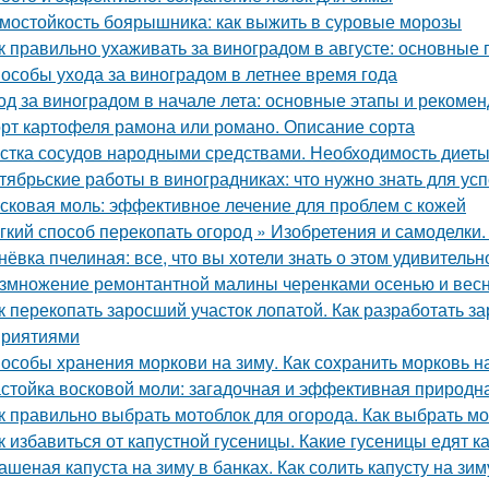
мостойкость боярышника: как выжить в суровые морозы
к правильно ухаживать за виноградом в августе: основные
особы ухода за виноградом в летнее время года
од за виноградом в начале лета: основные этапы и рекоме
рт картофеля рамона или романо. Описание сорта
стка сосудов народными средствами. Необходимость диет
тябрьские работы в виноградниках: что нужно знать для у
сковая моль: эффективное лечение для проблем с кожей
гкий способ перекопать огород » Изобретения и самоделки
нёвка пчелиная: все, что вы хотели знать о этом удивитель
змножение ремонтантной малины черенками осенью и вес
к перекопать заросший участок лопатой. Как разработать з
риятиями
особы хранения моркови на зиму. Как сохранить морковь н
стойка восковой моли: загадочная и эффективная природн
к правильно выбрать мотоблок для огорода. Как выбрать м
к избавиться от капустной гусеницы. Какие гусеницы едят к
ашеная капуста на зиму в банках. Как солить капусту на зи