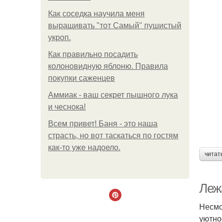
Как соседка научила меня
выращивать "тот Самый" пушистый
укроп.
Как правильно посадить
колоновидную яблоню. Правила
покупки саженцев
Аммиак - ваш секрет пышного лука
и чеснока!
Всем привет! Баня - это наша
страсть, но вот таскаться по гостям
как-то уже надоело.
читат
Леж
Несмо
уютно