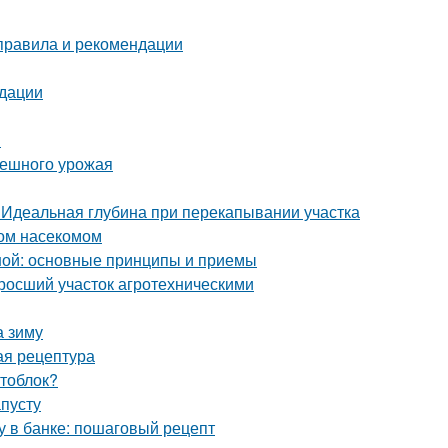
 правила и рекомендации
ндации
ы
спешного урожая
. Идеальная глубина при перекапывании участка
ном насекомом
ной: основные принципы и приемы
аросший участок агротехническими
а зиму
ая рецептура
отоблок?
апусту
му в банке: пошаговый рецепт