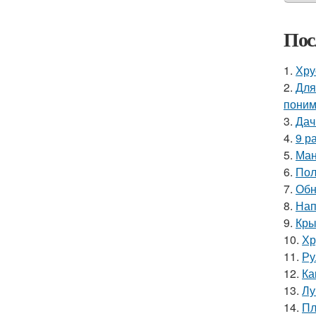
Пос
1.
Хру
2.
Для
поним
3.
Дач
4.
9 р
5.
Ман
6.
Пол
7.
Обн
8.
Нап
9.
Кры
10.
Хр
11.
Ру
12.
Ка
13.
Лу
14.
Пл