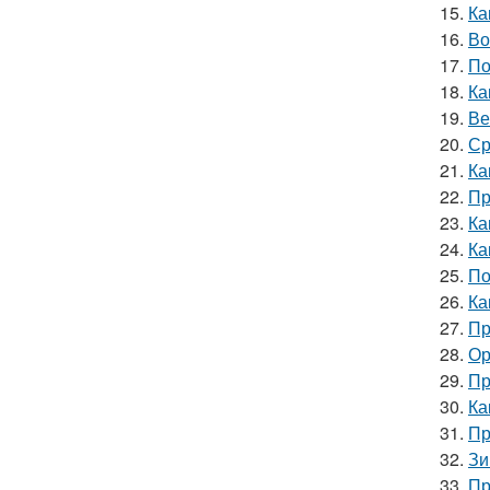
15.
Ка
16.
Во
17.
По
18.
Ка
19.
Ве
20.
Ср
21.
Ка
22.
Пр
23.
Ка
24.
Ка
25.
По
26.
Ка
27.
Пр
28.
Ор
29.
Пр
30.
Ка
31.
Пр
32.
Зи
33.
Пр