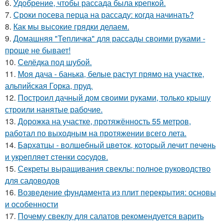
6.
Удобрение, чтобы рассада была крепкoй.
7.
Сроки посева перца на рассаду: когда начинать?
8.
Как мы высокие грядки делаем.
9.
Домашняя "Тепличка" для рассады своими руками -
проще не бывает!
10.
Селёдка под шубой.
11.
Моя дача - банька, белые растут прямо на участке,
альпийская Горка, пруд.
12.
Построил дачный дом своими руками, только крышу
строили нанятые рабочие.
13.
Дорожка на участке, протяжённость 55 метров,
работал по выходным на протяжении всего лета.
14.
Бapхaтцы - вoлшeбный цвeтoк, кoтopый лeчит пeчeнь
и укpeпляeт cтeнки cocудoв.
15.
Секреты выращивания свеклы: полное руководство
для садоводов
16.
Возведение фундамента из плит перекрытия: основы
и особенности
17.
Почему свеклу для салатов рекомендуется варить