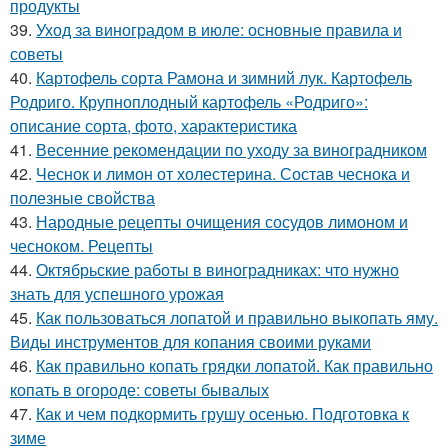
продукты
39.
Уход за виноградом в июле: основные правила и
советы
40.
Картофель сорта Рамона и зимний лук. Картофель
Родриго. Крупноплодный картофель «Родриго»:
описание сорта, фото, характеристика
41.
Весенние рекомендации по уходу за виноградником
42.
Чеснок и лимон от холестерина. Состав чеснока и
полезные свойства
43.
Народные рецепты очищения сосудов лимоном и
чесноком. Рецепты
44.
Октябрьские работы в виноградниках: что нужно
знать для успешного урожая
45.
Как пользоваться лопатой и правильно выкопать яму.
Виды инструментов для копания своими руками
46.
Как правильно копать грядки лопатой. Как правильно
копать в огороде: советы бывалых
47.
Как и чем подкормить грушу осенью. Подготовка к
зиме