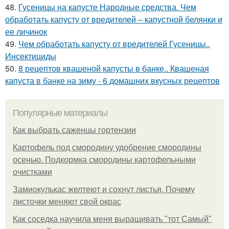
48.
Гусеницы на капусте Народные средства. Чем
обработать капусту от вредителей – капустной белянки и
ее личинок
49.
Чем обработать капусту от вредителей Гусеницы..
Инсектициды
50.
8 рецептов квашеной капусты в банке.. Квашеная
капуста в банке на зиму - 6 домашних вкусных рецептов
Популярные материалы
Как выбрать саженцы гортензии
Картофель под смородину удобрение смородины
осенью. Подкормка смородины картофельными
очистками
Замиокулькас желтеют и сохнут листья. Почему
листочки меняют свой окрас
Как соседка научила меня выращивать "тот Самый"