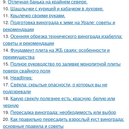
9.
Отличная банька на крайнем севере.
10.
Шашлычки с курицей и кабачком в духовке.
11.
Крылечко своими руками.
12.
Подготовка винограда к зиме на Урале: советы и
рекомендации
13.
Осенняя обрезка технического винограда изабелла:
советы и рекомендации
14.
Фундамент плита на ЖБ сваях: особенности и
преимущества
15.
Полное руководство по заливке монолитной плиты
поверх свайного поля
16.
Headlines:
17.
Свёкла: скрытые опасности, о которых вы не
подозревали
18.
Какую свеклу полезнее есть: красную, белую или
черную
19.
Пересадка винограда: необходимость или выбор
20.
Как правильно пересадить взрослый куст винограда:
основные правила и советы