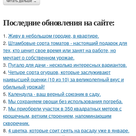
читать дальше →
Последние обновления на сайте:
1.
Живу в небольшом городке, в квартире.
2.
Штамбовые сорта томатов - настоящий подарок для
тех, кто ценит свое время или занят на работе, но
мечтает о собственном урожае.
3.
Пугало для дачи - несколько интересных вариантов.
4.
Четыре сорта огурцов, которые заслуживают
наивысшей оценки (10 из 10) за великолепный вкус и
обильный урожай!
5.
Календула - ваш верный союзник в саду.
6.
Мы сохраняем овощи без использования погреба.
7.
Мы приобрели участок в 350 квадратных метров с
крошечным, ветхим строением, напоминающим
скворечник.
8.
4 цветка, которые соит сеять на расаду уже в январе.