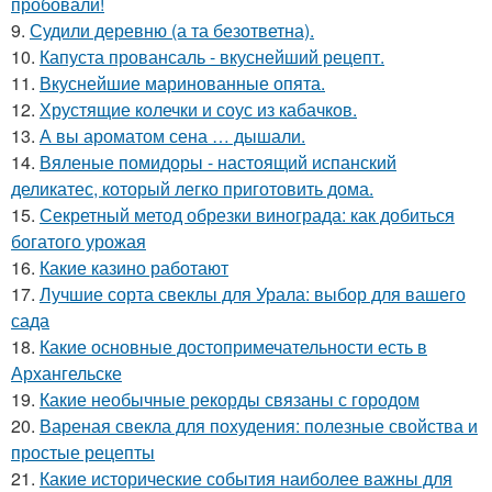
пробовали!
9.
Судили деревню (а та безответна).
10.
Капуста провансаль - вкуснейший рецепт.
11.
Вкуснейшие маринованные опята.
12.
Хрустящие колечки и соус из кабачков.
13.
А вы ароматом сена … дышали.
14.
Вяленые помидоры - настоящий испанский
деликатес, который легко приготовить дома.
15.
Секретный метод обрезки винограда: как добиться
богатого урожая
16.
Какие казино работают
17.
Лучшие сорта свеклы для Урала: выбор для вашего
сада
18.
Какие основные достопримечательности есть в
Архангельске
19.
Какие необычные рекорды связаны с городом
20.
Вареная свекла для похудения: полезные свойства и
простые рецепты
21.
Какие исторические события наиболее важны для