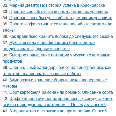
32.
Марина Девятова: история успеха в Красноярске
33.
Простой способ сушки яблок в домашних условиях
34.
Простые способы сушки яблок в домашних условиях
35.
Просто и эффективно: сохранение яблок свежими до
весны
36.
Как правильно хранить яблоки до следующего сезона
37.
Мужская сила и профилактика болезней: как
поддерживать здоровье и энергию
38.
Быстрое повышение потенции у мужчин с помощью
продуктов
39.
Специальный календарь работ на винограднике: как
грамотно планировать сезонные работы
40.
Заморозка и хранение боярышника: проверенные
методы
41.
Сорт картофеля рамона или романо. Описание сорта
42.
Эффективное очищение кровеносных сосудов. «Био-
психо-социо-духовная патология». Почему мы пьем?
43.
Аторвастатин инструкция по применению. Способ