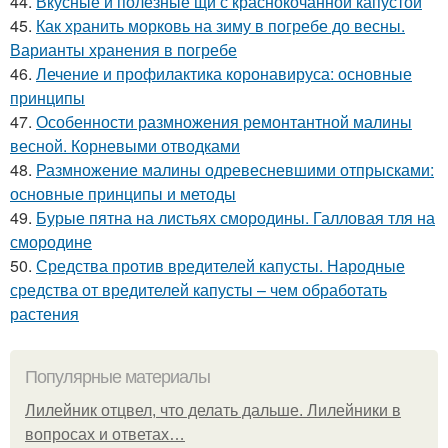
44.
Вкусные и полезные щи с краснокочанной капустой
45.
Как хранить морковь на зиму в погребе до весны.
Варианты хранения в погребе
46.
Лечение и профилактика коронавируса: основные
принципы
47.
Особенности размножения ремонтантной малины
весной. Корневыми отводками
48.
Размножение малины одревесневшими отпрысками:
основные принципы и методы
49.
Бурые пятна на листьях смородины. Галловая тля на
смородине
50.
Средства против вредителей капусты. Народные
средства от вредителей капусты – чем обработать
растения
Популярные материалы
Лилейник отцвел, что делать дальше. Лилейники в
вопросах и ответах…