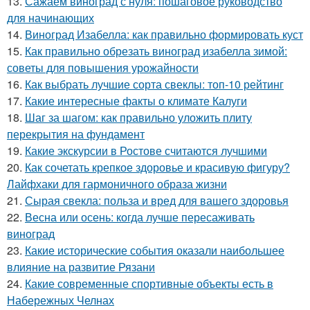
13.
Сажаем виноград с нуля: пошаговое руководство
для начинающих
14.
Виноград Изабелла: как правильно формировать куст
15.
Как правильно обрезать виноград изабелла зимой:
советы для повышения урожайности
16.
Как выбрать лучшие сорта свеклы: топ-10 рейтинг
17.
Какие интересные факты о климате Калуги
18.
Шаг за шагом: как правильно уложить плиту
перекрытия на фундамент
19.
Какие экскурсии в Ростове считаются лучшими
20.
Как сочетать крепкое здоровье и красивую фигуру?
Лайфхаки для гармоничного образа жизни
21.
Сырая свекла: польза и вред для вашего здоровья
22.
Весна или осень: когда лучше пересаживать
виноград
23.
Какие исторические события оказали наибольшее
влияние на развитие Рязани
24.
Какие современные спортивные объекты есть в
Набережных Челнах