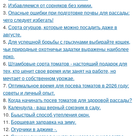
2.
Избавляемся от сорняков без химии.
3.
Опасные ошибки при подготовке почвы для рассады:
чего следует избегать!
4.
Сорта огурцов, которые можно посадить даже в
августе.
5.
Для успешной борьбы с грызунами выбирайте кошек,
чьи природные охотничьи задатки выражены наиболее
ярко.
6.
Штамбовые сорта томатов - настоящий подарок для
тех, кто ценит свое время или занят на работе, но
мечтает о собственном урожае.
7.
Оптимальное время для посева томатов в 2026 году:
советы и личный опыт.
8.
Когда начинать посев томатов для здоровой рассады?
9.
Календула - ваш верный союзник в саду.
10.
Быыстрый способ утепления окон.
11.
Борщевая заправка на зиму.
12.
Огурчики в аджике -.