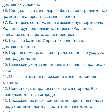
домашних условиях
36.
Специальный календарь работ на винограднике: как
грамотно планировать сезонные работы
37.
Картофель сорта Рамона и зимний лук. Картофель
Родриго. Крупноплодный картофель «Родриго»:
описание сорта, фото, характеристика
38.
Вкусный базилик: 7 простых рецептов для
домашнего стола
39.
Первая помощь для винограда: советы по уходу за
виноградом летом
40.
Июньский уход за виноградом: основные правила и
советы
41.
Отзывы о экстракте восковой моли: что говорят
клиенты
42.
Новости », как правильно копать в огороде. Как
правильно копать в огороде
43.
Восхождение восковой моли: невероятная польза
продуктов жизнедеятельности этого насекомого