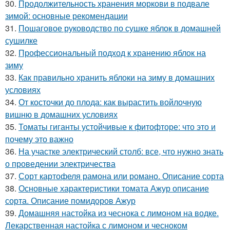
30.
Продолжительность хранения моркови в подвале
зимой: основные рекомендации
31.
Пошаговое руководство по сушке яблок в домашней
сушилке
32.
Профессиональный подход к хранению яблок на
зиму
33.
Как правильно хранить яблоки на зиму в домашних
условиях
34.
От косточки до плода: как вырастить войлочную
вишню в домашних условиях
35.
Томаты гиганты устойчивые к фитофторе: что это и
почему это важно
36.
На участке электрический столб: все, что нужно знать
о проведении электричества
37.
Сорт картофеля рамона или романо. Описание сорта
38.
Основные характеристики томата Ажур описание
сорта. Описание помидоров Ажур
39.
Домашняя настойка из чеснока с лимоном на водке.
Лекарственная настойка с лимоном и чесноком