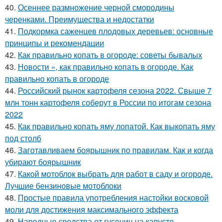
40.
Осеннее размножение черной смородины
черенками. Преимущества и недостатки
41.
Подкормка саженцев плодовых деревьев: основные
принципы и рекомендации
42.
Как правильно копать в огороде: советы бывалых
43.
Новости », как правильно копать в огороде. Как
правильно копать в огороде
44.
Российский рынок картофеля сезона 2022. Свыше 7
млн тонн картофеля соберут в России по итогам сезона
2022
45.
Как правильно копать яму лопатой. Как выкопать яму
под столб
46.
Заготавливаем боярышник по правилам. Как и когда
убирают боярышник
47.
Какой мотоблок выбрать для работ в саду и огороде.
Лучшие бензиновые мотоблоки
48.
Простые правила употребления настойки восковой
моли для достижения максимального эффекта
49.
Народные средства от гусениц на капусте.