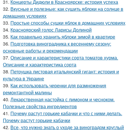
31.
Концерты Дидюли в Красноярске: история успеха
32.
Вкусные и полезные: как сушить яблоки на солнце в
домашних условиях
33.
Простые способы сушки яблок в домашних условиях
34.
Красноярский голос Ларисы Долиной
35.
Как правильно хранить яблоки зимой в квартире
36.
Подготовка виноградника к весеннему сезону:
основные работы и рекомендации
37.
Описание и характеристики сорта томатов хурма.
Описание и характеристика сорта
38.
Петрушка листовая итальянский гигант: история и
культура в Украине
39.
Как использовать черенки для размножения
ремонтантной малины
40.
Лекарственная настойка с лимоном и чесноком.
Полезные свойства ингредиентов
41.
Почему растут горькие кабачки и что с ними делать.
Почему растут горькие кабачки
42.
Все, что нужно знать о уходе за виноградом круглый