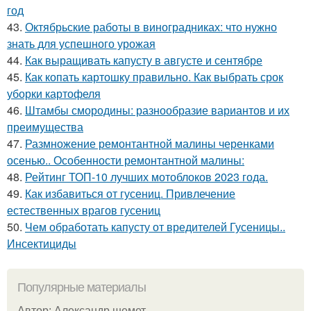
год
43.
Октябрьские работы в виноградниках: что нужно
знать для успешного урожая
44.
Как выращивать капусту в августе и сентябре
45.
Как копать картошку правильно. Как выбрать срок
уборки картофеля
46.
Штамбы смородины: разнообразие вариантов и их
преимущества
47.
Размножение ремонтантной малины черенками
осенью.. Особенности ремонтантной малины:
48.
Рейтинг ТОП-10 лучших мотоблоков 2023 года.
49.
Как избавиться от гусениц. Привлечение
естественных врагов гусениц
50.
Чем обработать капусту от вредителей Гусеницы..
Инсектициды
Популярные материалы
Автор: Александр шемет.