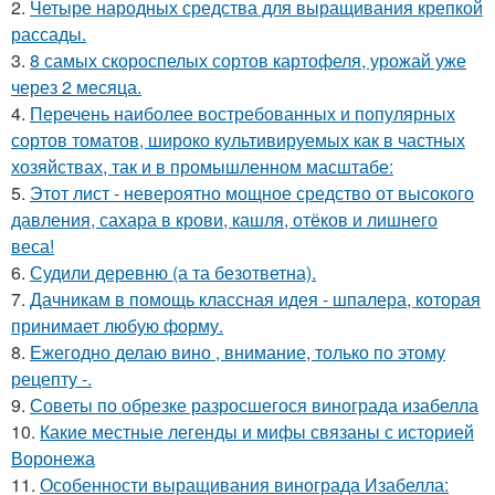
2.
Четыре народных средства для выращивания крепкой
рассады.
3.
8 самых скороспелых сортов картофеля, урожай уже
через 2 месяца.
4.
Перечень наиболее востребованных и популярных
сортов томатов, широко культивируемых как в частных
хозяйствах, так и в промышленном масштабе:
5.
Этот лист - невероятно мощное средство от высокого
давления, сахара в крови, кашля, отёков и лишнего
веса!
6.
Судили деревню (а та безответна).
7.
Дачникам в помощь классная идея - шпалера, которая
принимает любую форму.
8.
Ежегодно делаю вино , внимание, только по этому
рецепту -.
9.
Советы по обрезке разросшегося винограда изабелла
10.
Какие местные легенды и мифы связаны с историей
Воронежа
11.
Особенности выращивания винограда Изабелла: