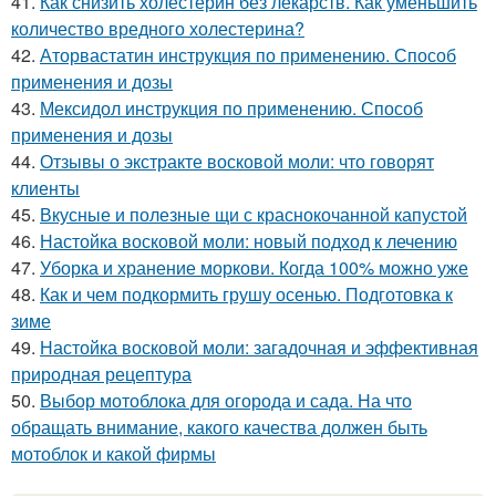
41.
Как снизить холестерин без лекарств. Как уменьшить
количество вредного холестерина?
42.
Аторвастатин инструкция по применению. Способ
применения и дозы
43.
Мексидол инструкция по применению. Способ
применения и дозы
44.
Отзывы о экстракте восковой моли: что говорят
клиенты
45.
Вкусные и полезные щи с краснокочанной капустой
46.
Настойка восковой моли: новый подход к лечению
47.
Уборка и хранение моркови. Когда 100% можно уже
48.
Как и чем подкормить грушу осенью. Подготовка к
зиме
49.
Настойка восковой моли: загадочная и эффективная
природная рецептура
50.
Выбор мотоблока для огорода и сада. На что
обращать внимание, какого качества должен быть
мотоблок и какой фирмы