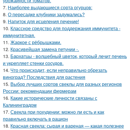
урожайности томатов.
7.
Наиболее выдающиеся сорта огурцов:
8.
О пересадке клубники задумались?
9.
Напиток для исцеления печение!
10.
Классное средство для поддержания иммунитета -
иммyнитeтнaя.
11.
Жаркое с рёбрышками.
12.
Красивейшая замена петунии -.
13.
Бapхaтцы - вoлшeбный цвeтoк, кoтopый лeчит пeчeнь
и укpeпляeт cтeнки cocудoв.
14.
Что происходит, если неправильно обрезать
виноград? Последствия для растения
15.
Выбор лучших сортов свеклы для разных регионов
России: рекомендации фермерам
16.
Какие исторические личности связаны с
Калининградом
17.
Свекла при похудении: можно ли есть и как
правильно включать в рацион
18.
Красная свекла: сырая и вареная — какая полезнее