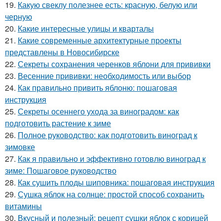
19.
Какую свеклу полезнее есть: красную, белую или
черную
20.
Какие интересные улицы и кварталы
21.
Какие современные архитектурные проекты
представлены в Новосибирске
22.
Секреты сохранения черенков яблони для прививки
23.
Весенние прививки: необходимость или выбор
24.
Как правильно привить яблоню: пошаговая
инструкция
25.
Секреты осеннего ухода за виноградом: как
подготовить растение к зиме
26.
Полное руководство: как подготовить виноград к
зимовке
27.
Как я правильно и эффективно готовлю виноград к
зиме: Пошаговое руководство
28.
Как сушить плоды шиповника: пошаговая инструкция
29.
Сушка яблок на солнце: простой способ сохранить
витамины
30.
Вкусный и полезный: рецепт сушки яблок с корицей